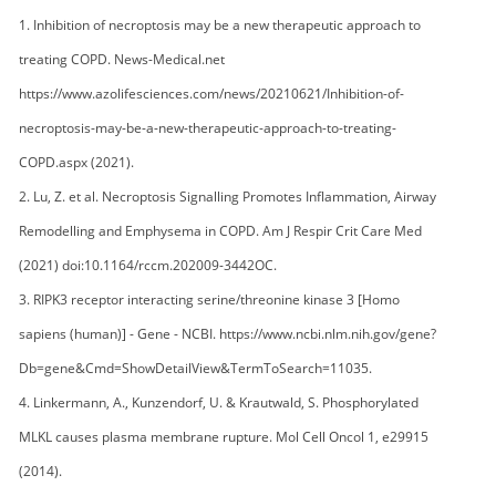
1. Inhibition of necroptosis may be a new therapeutic approach to
treating COPD. News-Medical.net
https://www.azolifesciences.com/news/20210621/Inhibition-of-
necroptosis-may-be-a-new-therapeutic-approach-to-treating-
COPD.aspx (2021).
2. Lu, Z. et al. Necroptosis Signalling Promotes Inflammation, Airway
Remodelling and Emphysema in COPD. Am J Respir Crit Care Med
(2021) doi:10.1164/rccm.202009-3442OC.
3. RIPK3 receptor interacting serine/threonine kinase 3 [Homo
sapiens (human)] - Gene - NCBI. https://www.ncbi.nlm.nih.gov/gene?
Db=gene&Cmd=ShowDetailView&TermToSearch=11035.
4. Linkermann, A., Kunzendorf, U. & Krautwald, S. Phosphorylated
MLKL causes plasma membrane rupture. Mol Cell Oncol 1, e29915
(2014).