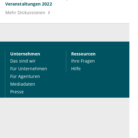
Veranstaltungen 2022
Mehr Diskussionen
Unternehmen
Ressourcen
Das sind wir
Ihre Fragen
Für Unternehmen
Hilfe
Für Agenturen
Mediadaten
Presse
Karriere
Jobs
International
Social Media
esanum.it
Youtube