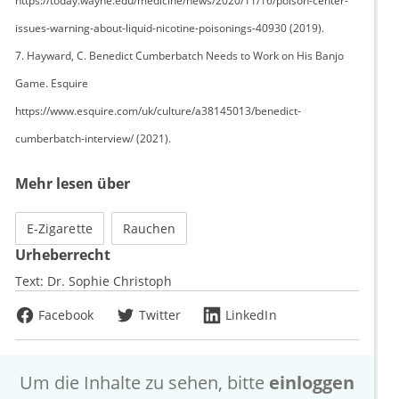
https://today.wayne.edu/medicine/news/2020/11/16/poison-center-
issues-warning-about-liquid-nicotine-poisonings-40930 (2019).
7. Hayward, C. Benedict Cumberbatch Needs to Work on His Banjo
Game. Esquire
https://www.esquire.com/uk/culture/a38145013/benedict-
cumberbatch-interview/ (2021).
Mehr lesen über
E-Zigarette
Rauchen
Urheberrecht
Text:
Dr. Sophie Christoph
Facebook
Twitter
LinkedIn
Um die Inhalte zu sehen, bitte
einloggen