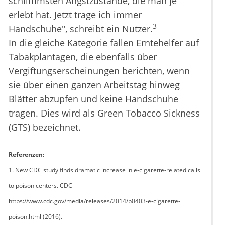
schlimmsten Angstzustände, die man je
erlebt hat. Jetzt trage ich immer
3
Handschuhe", schreibt ein Nutzer.
In die gleiche Kategorie fallen Erntehelfer auf
Tabakplantagen, die ebenfalls über
Vergiftungserscheinungen berichten, wenn
sie über einen ganzen Arbeitstag hinweg
Blätter abzupfen und keine Handschuhe
tragen. Dies wird als Green Tobacco Sickness
(GTS) bezeichnet.
Referenzen:
1. New CDC study finds dramatic increase in e-cigarette-related calls
to poison centers. CDC
https://www.cdc.gov/media/releases/2014/p0403-e-cigarette-
poison.html (2016).