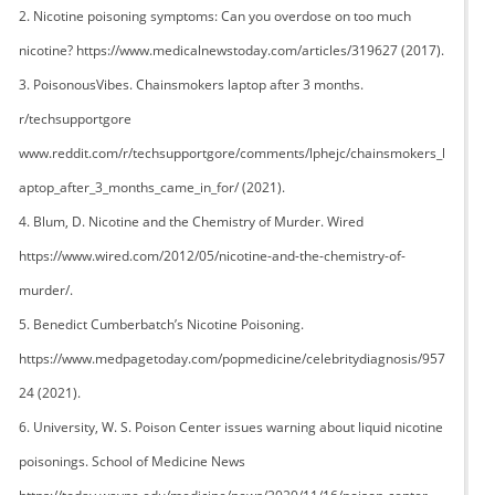
2. Nicotine poisoning symptoms: Can you overdose on too much
nicotine? https://www.medicalnewstoday.com/articles/319627 (2017).
3. PoisonousVibes. Chainsmokers laptop after 3 months.
r/techsupportgore
www.reddit.com/r/techsupportgore/comments/lphejc/chainsmokers_l
aptop_after_3_months_came_in_for/ (2021).
4. Blum, D. Nicotine and the Chemistry of Murder. Wired
https://www.wired.com/2012/05/nicotine-and-the-chemistry-of-
murder/.
5. Benedict Cumberbatch’s Nicotine Poisoning.
https://www.medpagetoday.com/popmedicine/celebritydiagnosis/957
24 (2021).
6. University, W. S. Poison Center issues warning about liquid nicotine
poisonings. School of Medicine News