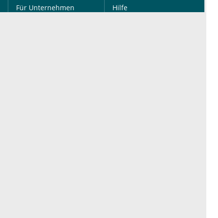
Für Unternehmen
Hilfe
Für Agenturen
Mediadaten
Presse
Karriere
Jobs
International
Social Media
esanum.it
Youtube
esanum.com
Twitter
esanum.fr
LinkedIn
Facebook
Podcasts
Instagram
Kontakt
Datenschutz
AGB
Impressum
Cookie-Einstellung