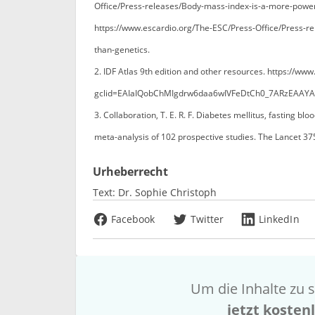
Office/Press-releases/Body-mass-index-is-a-more-powerfu
https://www.escardio.org/The-ESC/Press-Office/Press-re
than-genetics.
2. IDF Atlas 9th edition and other resources. https://ww
gclid=EAIaIQobChMIgdrw6daa6wIVFeDtCh0_7ARzEAAYA
3. Collaboration, T. E. R. F. Diabetes mellitus, fasting bl
meta-analysis of 102 prospective studies. The Lancet 37
Urheberrecht
Text:
Dr. Sophie Christoph
Facebook
Twitter
LinkedIn
Um die Inhalte zu s
jetzt kosten