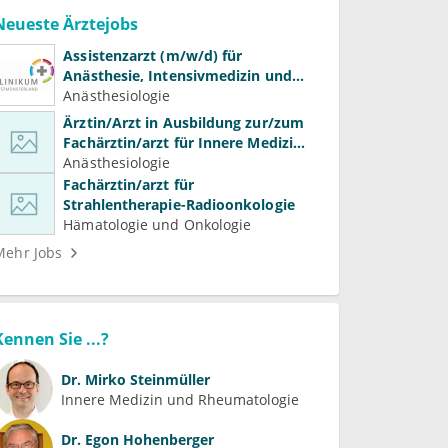
Neueste Ärztejobs
Assistenzarzt (m/w/d) für
Anästhesie, Intensivmedizin und
Schmerztherapie
Anästhesiologie
Ärztin/Arzt in Ausbildung zur/zum
Fachärztin/arzt für Innere Medizin
(Kardiologie, Nephrologie,
Anästhesiologie
Intensivmedizin)
Fachärztin/arzt für
Strahlentherapie-Radioonkologie
Hämatologie und Onkologie
Mehr Jobs
Kennen Sie ...?
Dr.
Mirko Steinmüller
Innere Medizin und Rheumatologie
Dr.
Egon Hohenberger