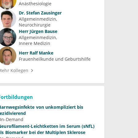
Anästhesiologie
Dr.
Stefan Zausinger
Allgemeinmedizin
Neurochirurgie
Herr
Jürgen Bause
Allgemeinmedizin
Innere Medizin
Herr
Ralf Manke
Frauenheilkunde und Geburtshilfe
Mehr Kollegen
Fortbildungen
Harnwegsinfekte von unkompliziert bis
rezidivierend
On-Demand
Neurofilament-Leichtketten im Serum (sNfL)
als Biomarker bei der Multiplen Sklerose