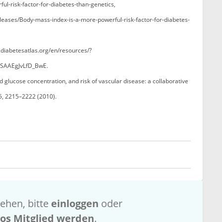
l-risk-factor-for-diabetes-than-genetics,
leases/Body-mass-index-is-a-more-powerful-risk-factor-for-diabetes-
w.diabetesatlas.org/en/resources/?
SAAEgJvLfD_BwE.
ood glucose concentration, and risk of vascular disease: a collaborative
5, 2215–2222 (2010).
ehen, bitte
einloggen
oder
los Mitglied werden
.