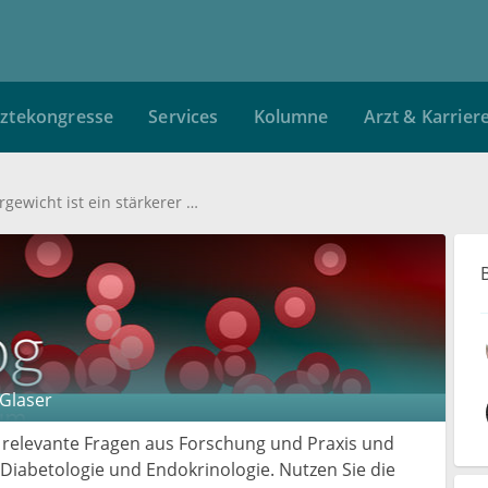
ztekongresse
Services
Kolumne
Arzt & Karrier
ESC-Kongress 2020: Übergewicht ist ein stärkerer Risikofaktor für Diabetes als genetische Prädisposition
 Glaser
 relevante Fragen aus Forschung und Praxis und
iabetologie und Endokrinologie. Nutzen Sie die