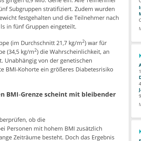
os gingen 6,9 Mio. Gene ein. Alle Teilnehmer
ünf Subgruppen stratifiziert. Zudem wurden
wicht festgehalten und die Teilnehmer nach
s in fünf Gruppen eingeteilt.
2
ppe (im Durchschnitt 21,7 kg/m
) war für
2
e (34,5 kg/m
) die Wahrscheinlichkeit, an
ht. Unabhängig von der genetischen
te BMI‑Kohorte ein größeres Diabetesrisiko
n BMI‑Grenze scheint mit bleibender
erprüfen, ob die
bei Personen mit hohem BMI zusätzlich
ange Zeiträume besteht. Doch das Ergebnis