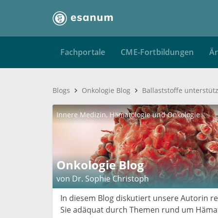
Fachportale
CME-Fortbildungen
Är
Blogs
Onkologie Blog
Innere Medizin
Hämatologie und Onkologie
Onkologie Blog
von Dr. Sophie Christoph
In diesem Blog diskutiert unsere Autorin r
Sie adäquat durch Themen rund um Hämato