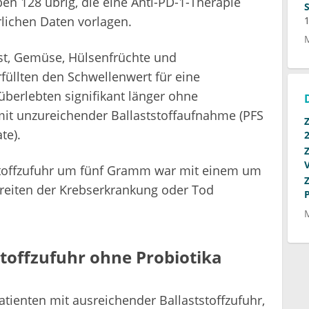
ben 128 übrig, die eine Anti-PD-1-Therapie
rlichen Daten vorlagen.
st, Gemüse, Hülsenfrüchte und
rfüllten den Schwellenwert für eine
überlebten signifikant länger ohne
mit unzureichender Ballaststoffaufnahme (PFS
te).
tstoffzufuhr um fünf Gramm war mit einem um
hreiten der Krebserkrankung oder Tod
stoffzufuhr ohne Probiotika
tienten mit ausreichender Ballaststoffzufuhr,