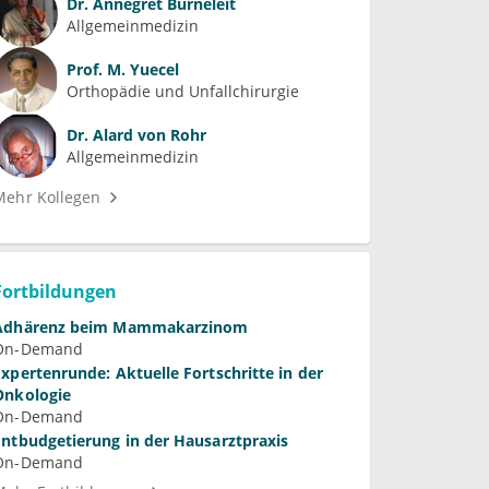
Dr.
Annegret Burneleit
Allgemeinmedizin
Prof.
M. Yuecel
Orthopädie und Unfallchirurgie
Dr.
Alard von Rohr
Allgemeinmedizin
Mehr Kollegen
Fortbildungen
Adhärenz beim Mammakarzinom
On-Demand
Expertenrunde: Aktuelle Fortschritte in der
Onkologie
On-Demand
Entbudgetierung in der Hausarztpraxis
On-Demand