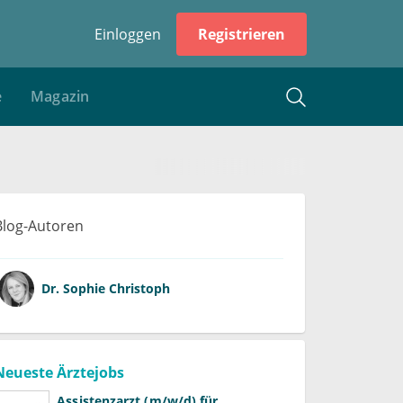
Einloggen
Registrieren
e
Magazin
Blog-Autoren
Dr.
Sophie Christoph
Neueste Ärztejobs
Assistenzarzt (m/w/d) für