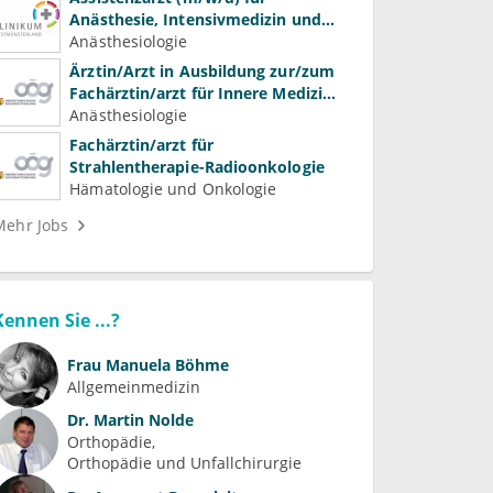
Anästhesie, Intensivmedizin und
Schmerztherapie
Anästhesiologie
Ärztin/Arzt in Ausbildung zur/zum
Fachärztin/arzt für Innere Medizin
(Kardiologie, Nephrologie,
Anästhesiologie
Intensivmedizin)
Fachärztin/arzt für
Strahlentherapie-Radioonkologie
Hämatologie und Onkologie
Mehr Jobs
Kennen Sie ...?
Frau
Manuela Böhme
Allgemeinmedizin
Dr.
Martin Nolde
Orthopädie
Orthopädie und Unfallchirurgie