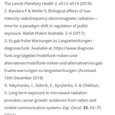
The Lancet Planetary Health 2, e512–e514 (2018).
2. Bandara P & Weller S. Biological effects of low-
intensity radiofrequency electromagnetic radiation—
time for a paradigm shift in regulation of public
exposure.
Radiat Protect Australas.
2–6 (2017).
3. Es gab frühe Warnungen zu Langzeitwirkungen -
diagnose:funk. Available at: https://www.diagnose-
funk.org/ratgeber/mobilfunk-risiken-und-
alternativen/mobilfunk-risiken-und-alternativen/es-gab-
fruehe-warnungen-zu-langzeitwirkungen. (Accessed:
16th December 2018)
4. Yakymenko, I., Sidorik, E., Kyrylenko, S. & Chekhun,
V. Long-term exposure to microwave radiation
provokes cancer growth: evidences from radars and
mobile communication systems.
Exp. Oncol.
33
, 62–70