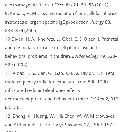
electromagnetic fields.
J Sleep Res
21
, 50–58 (2012).
9. Kimata, H. Microwave radiation from cellular phones
increases allergen-specific IgE production.
Allergy
60
,
838–839 (2005).
10 Divan, H. A., Kheifets, L., Obel, C. & Olsen, J. Prenatal
and postnatal exposure to cell phone use and
behavioral problems in children.
Epidemiology
19
, 523–
529 (2008).
11. Aldad, T. S., Gan, G., Gao, X.-B. & Taylor, H. S. Fetal
radiofrequency radiation exposure from 800-1900
mhz-rated cellular telephones affects
neurodevelopment and behavior in mice.
Sci Rep
2
, 312
(2012).
12. Zhang, X., Huang, W.-J. & Chen, W.-W. Microwaves
and Alzheimer’s disease.
Exp Ther Med
12
, 1969–1972