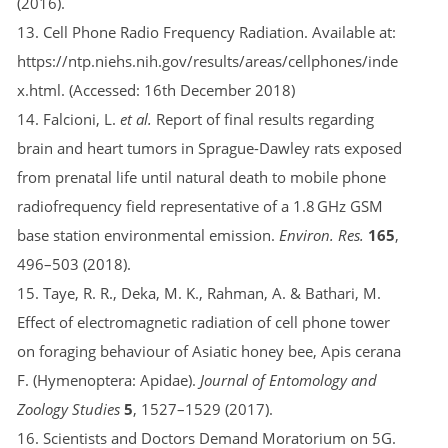
(2016).
13. Cell Phone Radio Frequency Radiation. Available at:
https://ntp.niehs.nih.gov/results/areas/cellphones/inde
x.html. (Accessed: 16th December 2018)
14. Falcioni, L.
et al.
Report of final results regarding
brain and heart tumors in Sprague-Dawley rats exposed
from prenatal life until natural death to mobile phone
radiofrequency field representative of a 1.8 GHz GSM
base station environmental emission.
Environ. Res.
165
,
496–503 (2018).
15. Taye, R. R., Deka, M. K., Rahman, A. & Bathari, M.
Effect of electromagnetic radiation of cell phone tower
on foraging behaviour of Asiatic honey bee, Apis cerana
F. (Hymenoptera: Apidae).
Journal of Entomology and
Zoology Studies
5
, 1527–1529 (2017).
16. Scientists and Doctors Demand Moratorium on 5G.