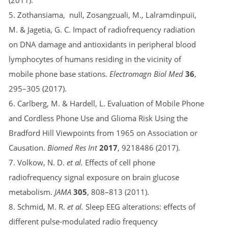
(2011).
5. Zothansiama, null, Zosangzuali, M., Lalramdinpuii,
M. & Jagetia, G. C. Impact of radiofrequency radiation
on DNA damage and antioxidants in peripheral blood
lymphocytes of humans residing in the vicinity of
mobile phone base stations.
Electromagn Biol Med
36
,
295–305 (2017).
6. Carlberg, M. & Hardell, L. Evaluation of Mobile Phone
and Cordless Phone Use and Glioma Risk Using the
Bradford Hill Viewpoints from 1965 on Association or
Causation.
Biomed Res Int
2017
, 9218486 (2017).
7. Volkow, N. D.
et al.
Effects of cell phone
radiofrequency signal exposure on brain glucose
metabolism.
JAMA
305
, 808–813 (2011).
8. Schmid, M. R.
et al.
Sleep EEG alterations: effects of
different pulse-modulated radio frequency