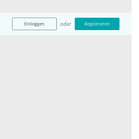
oder
Einloggen
Registrieren
Unternehmen
Ressourcen
Das sind wir
Ihre Fragen
Für Unternehmen
Hilfe
Für Agenturen
Mediadaten
Presse
Karriere
Jobs
International
Social Media
esanum.it
Youtube
esanum.com
Twitter
esanum.fr
LinkedIn
Facebook
Podcasts