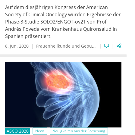
Auf dem diesjährigen Kongress der American
Society of Clinical Oncology wurden Ergebnisse der
Phase-3-Studie SOLO2/ENGOT-ov21 von Prof.
Andrés Poveda vom Krankenhaus Quironsalud in
Spanien präsentiert.
8. Jun. 2020
Frauenheilkunde und Geburtshilfe
Hämatologie
ASCO 2020
News
Neuigkeiten aus der Forschung