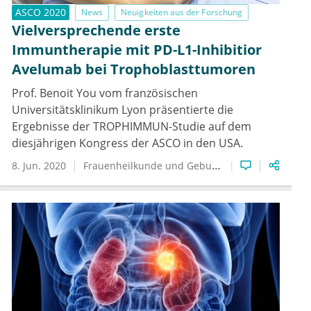
ASCO 2020
News
Neuigkeiten aus der Forschung
Vielversprechende erste
Immuntherapie mit PD-L1-Inhibitior
Avelumab bei Trophoblasttumoren
Prof. Benoit You vom französischen
Universitätsklinikum Lyon präsentierte die
Ergebnisse der TROPHIMMUN-Studie auf dem
diesjährigen Kongress der ASCO in den USA.
8. Jun. 2020
Frauenheilkunde und Geburtshilfe
Hämatologie