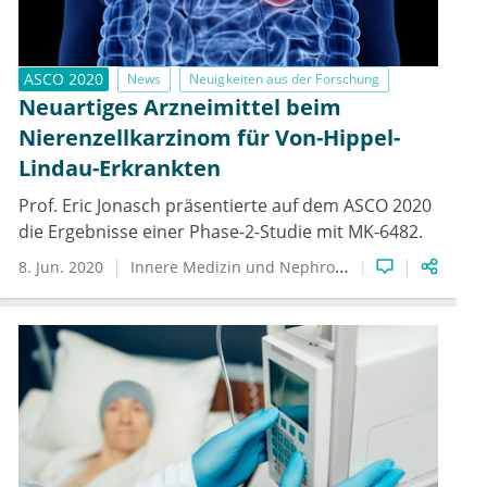
ASCO 2020
News
Neuigkeiten aus der Forschung
Neuartiges Arzneimittel beim
Nierenzellkarzinom für Von-Hippel-
Lindau-Erkrankten
Prof. Eric Jonasch präsentierte auf dem ASCO 2020
die Ergebnisse einer Phase-2-Studie mit MK-6482.
8. Jun. 2020
Innere Medizin und Nephrologie
Hämatologie u