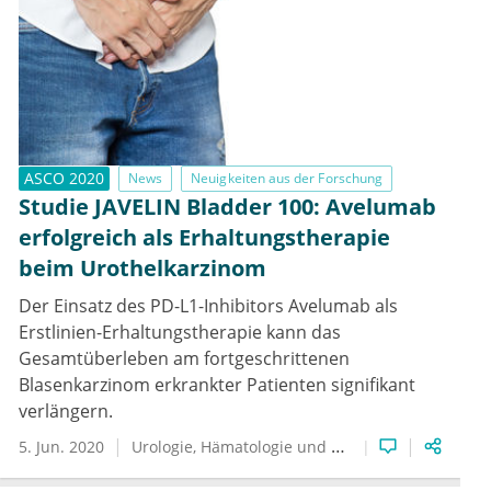
ASCO 2020
News
Neuigkeiten aus der Forschung
Studie JAVELIN Bladder 100: Avelumab
erfolgreich als Erhaltungstherapie
beim Urothelkarzinom
Der Einsatz des PD-L1-Inhibitors Avelumab als
Erstlinien-Erhaltungstherapie kann das
Gesamtüberleben am fortgeschrittenen
Blasenkarzinom erkrankter Patienten signifikant
verlängern.
5. Jun. 2020
Urologie
Hämatologie und Onkologie
Urothelka