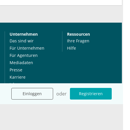
Unternehmen
Ressourcen
Das sind wir
Ihre Fragen
Für Unternehmen
Hilfe
Für Agenturen
Mediadaten
Presse
Karriere
Jobs
oder
Einloggen
Registrieren
International
Social Media
esanum.it
Youtube
esanum.com
Twitter
esanum.fr
LinkedIn
Facebook