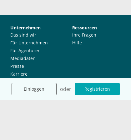
Unternehmen
Ressourcen
Das sind wir
Ihre Fragen
Für Unternehmen
Hilfe
Für Agenturen
Mediadaten
Presse
Karriere
Jobs
oder
Einloggen
Registrieren
International
Social Media
esanum.it
Youtube
esanum.com
Twitter
esanum.fr
LinkedIn
Facebook
Podcasts