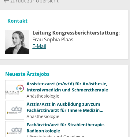
zurück zur Übersicht
Kontakt
Leitung Kongressberichterstattung:
Frau Sophia Plaas
E-Mail
Neueste Ärztejobs
Assistenzarzt (m/w/d) für Anästhesie,
Intensivmedizin und Schmerztherapie
Anästhesiologie
Ärztin/Arzt in Ausbildung zur/zum
Fachärztin/arzt für Innere Medizin
(Kardiologie, Nephrologie, Intensivmedizin)
Anästhesiologie
Fachärztin/arzt für Strahlentherapie-
Radioonkologie
Hämatologie und Onkologie