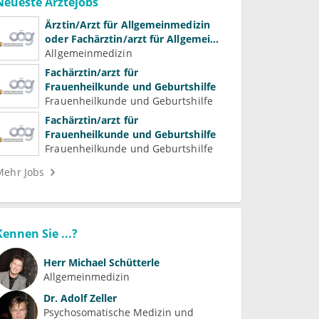
Neueste Ärztejobs
Ärztin/Arzt für Allgemeinmedizin
oder Fachärztin/arzt für Allgemein-
und Familienmedizin für
Allgemeinmedizin
Psychiatrie und
Fachärztin/arzt für
Psychotherapeutische Medizin
Frauenheilkunde und Geburtshilfe
Frauenheilkunde und Geburtshilfe
Fachärztin/arzt für
Frauenheilkunde und Geburtshilfe
Frauenheilkunde und Geburtshilfe
Mehr Jobs
Kennen Sie ...?
Herr
Michael Schütterle
Allgemeinmedizin
Dr.
Adolf Zeller
Psychosomatische Medizin und 