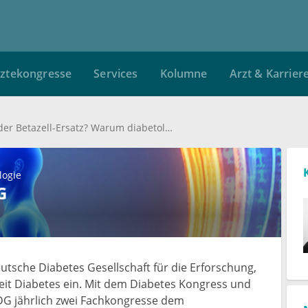
ztekongresse
Services
Kolumne
Arzt & Karrier
Technologie oder Betazell-Ersatz? Warum diabetologische Teams jetzt zweigleisig denken müssen
logie
G
eutsche Diabetes Gesellschaft für die Erforschung,
eit Diabetes ein. Mit dem Diabetes Kongress und
DG jährlich zwei Fachkongresse dem