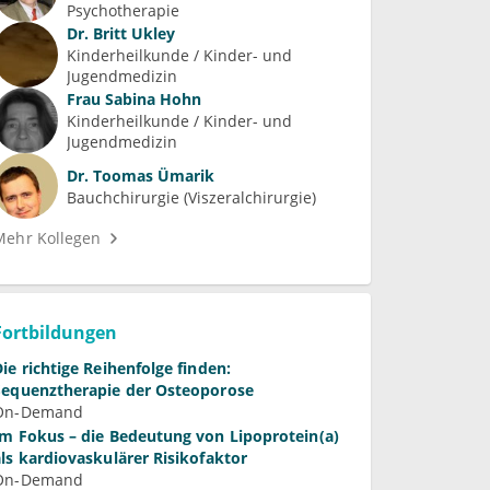
Psychotherapie
Dr.
Britt Ukley
Kinderheilkunde / Kinder- und 
Jugendmedizin
Frau
Sabina Hohn
Kinderheilkunde / Kinder- und 
Jugendmedizin
Dr.
Toomas Ümarik
Bauchchirurgie (Viszeralchirurgie)
Mehr Kollegen
Fortbildungen
Die richtige Reihenfolge finden:
Sequenztherapie der Osteoporose
On-Demand
Im Fokus – die Bedeutung von Lipoprotein(a)
als kardiovaskulärer Risikofaktor
On-Demand