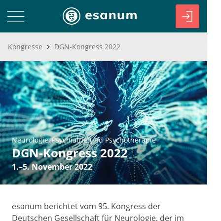
Kongresse
DGN-Kongress 2022
Neurologie
Psychiatrie und Psychotherapie
DGN-Kongress 2022
1.–5. November 2022
esanum berichtet vom 95. Kongress der
Deutschen Gesellschaft für Neurologie, der im