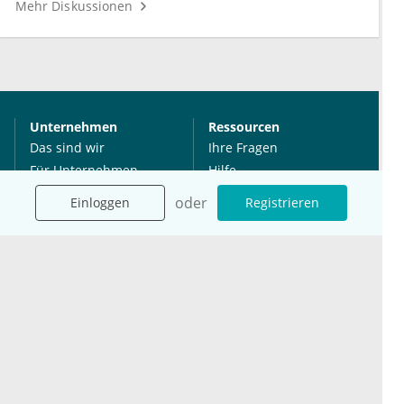
Mehr Diskussionen
Unternehmen
Ressourcen
Das sind wir
Ihre Fragen
Für Unternehmen
Hilfe
Für Agenturen
oder
Einloggen
Registrieren
Mediadaten
Presse
Karriere
Jobs
International
Social Media
esanum.it
Youtube
esanum.com
Twitter
esanum.fr
LinkedIn