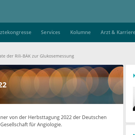
ztekongresse
Services
Kolumne
Arzt & Karrier
te der Rili-BÄK zur Glukosemessung
22
rtner von der Herbsttagung 2022 der Deutschen
esellschaft für Angiologie.