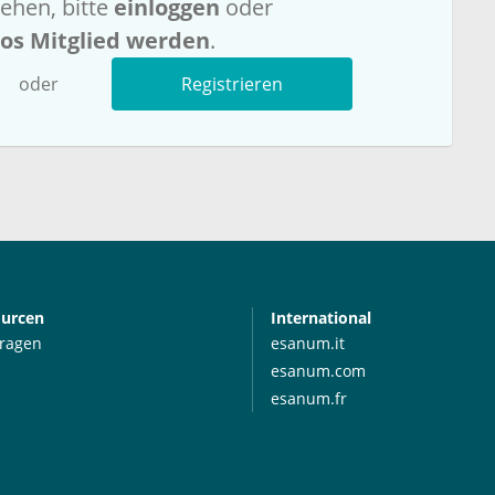
ehen, bitte
einloggen
oder
los Mitglied werden
.
oder
Registrieren
ourcen
International
Fragen
esanum.it
esanum.com
esanum.fr