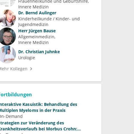
Frauenheilkunde und Geburtshilfe
Innere Medizin
Dr.
Bernd Aulinger
Kinderheilkunde / Kinder- und 
Jugendmedizin
Herr
Jürgen Bause
Allgemeinmedizin
Innere Medizin
Dr.
Christian Juhnke
Urologie
Mehr Kollegen
Fortbildungen
Interaktive Kasuistik: Behandlung des
Multiplen Myeloms in der Praxis
On-Demand
Strategien zur Veränderung des
Krankheitsverlaufs bei Morbus Crohn: