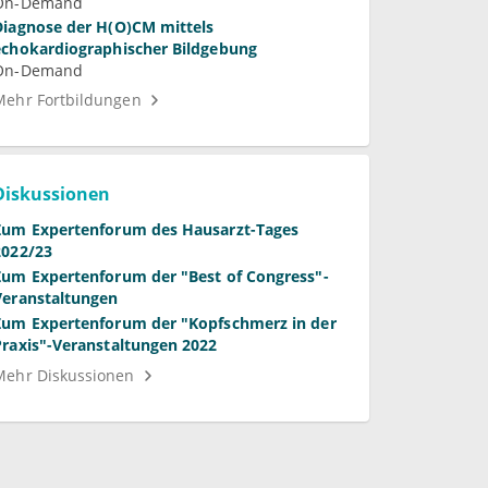
Bedeutung und Perspektiven
On-Demand
Diagnose der H(O)CM mittels
echokardiographischer Bildgebung
On-Demand
Mehr Fortbildungen
Diskussionen
Zum Expertenforum des Hausarzt-Tages
2022/23
Zum Expertenforum der "Best of Congress"-
Veranstaltungen
Zum Expertenforum der "Kopfschmerz in der
Praxis"-Veranstaltungen 2022
Mehr Diskussionen