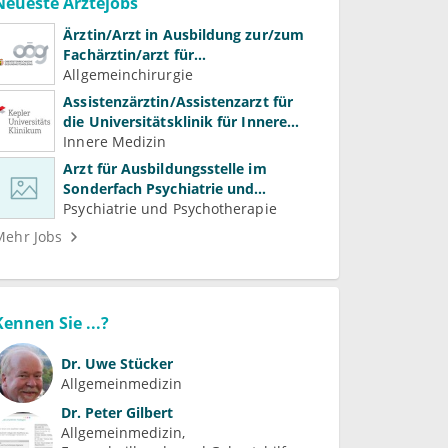
Neueste Ärztejobs
Ärztin/Arzt in Ausbildung zur/zum
Fachärztin/arzt für
Allgemeinchirurgie und
Allgemeinchirurgie
Gefäßchirurgie
Assistenzärztin/Assistenzarzt für
die Universitätsklinik für Innere
Medizin
Innere Medizin
Arzt für Ausbildungsstelle im
Sonderfach Psychiatrie und
Psychotherapeutische Medizin
Psychiatrie und Psychotherapie
(m/w/d)
Mehr Jobs
Kennen Sie ...?
Dr.
Uwe Stücker
Allgemeinmedizin
Dr.
Peter Gilbert
Allgemeinmedizin