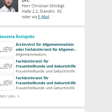
Ort:
Herr Christian Stöckigt
Halle 2.2, Standnr. 93
oder via
E-Mail
Neueste Ärztejobs
Ärztin/Arzt für Allgemeinmedizin
oder Fachärztin/arzt für Allgemein-
und Familienmedizin für
Allgemeinmedizin
Psychiatrie und
Fachärztin/arzt für
Psychotherapeutische Medizin
Frauenheilkunde und Geburtshilfe
Frauenheilkunde und Geburtshilfe
Fachärztin/arzt für
Frauenheilkunde und Geburtshilfe
Frauenheilkunde und Geburtshilfe
Mehr Jobs