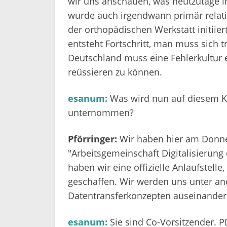
wir uns anschauen, was heutzutage in
wurde auch irgendwann primär relati
der orthopädischen Werkstatt initiie
entsteht Fortschritt, man muss sich 
Deutschland muss eine Fehlerkultur 
reüssieren zu können.
esanum:
Was wird nun auf diesem Ko
unternommen?
Pförringer:
Wir haben hier am Donner
"Arbeitsgemeinschaft Digitalisierun
haben wir eine offizielle Anlaufstell
geschaffen. Wir werden uns unter an
Datentransferkonzepten auseinander
esanum:
Sie sind Co-Vorsitzender. 