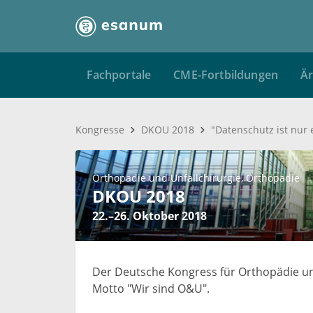
Fachportale
CME-Fortbildungen
Är
Kongresse
DKOU 2018
"Datenschutz ist nur
Orthopädie und Unfallchirurgie
Orthopädie
DKOU 2018
22.–26. Oktober 2018
Der Deutsche Kongress für Orthopädie und
Motto "Wir sind O&U".