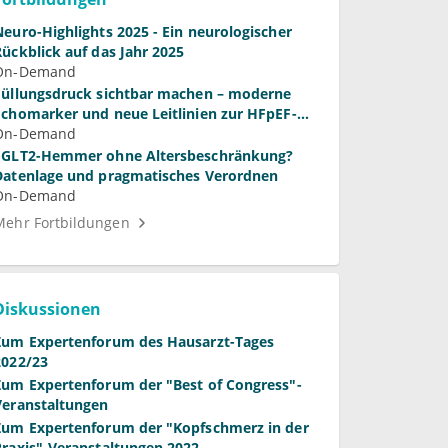
Neuro-Highlights 2025 - Ein neurologischer
Rückblick auf das Jahr 2025
On-Demand
Füllungsdruck sichtbar machen – moderne
Echomarker und neue Leitlinien zur HFpEF-
Diagnostik
On-Demand
SGLT2-Hemmer ohne Altersbeschränkung?
Datenlage und pragmatisches Verordnen
On-Demand
Mehr Fortbildungen
Diskussionen
Zum Expertenforum des Hausarzt-Tages
2022/23
Zum Expertenforum der "Best of Congress"-
Veranstaltungen
Zum Expertenforum der "Kopfschmerz in der
Praxis"-Veranstaltungen 2022