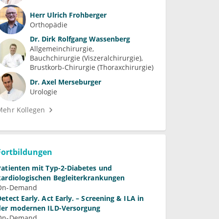
Herr
Ulrich Frohberger
Orthopädie
Dr.
Dirk Rolfgang Wassenberg
Allgemeinchirurgie
Bauchchirurgie (Viszeralchirurgie)
Brustkorb-Chirurgie (Thoraxchirurgie)
Dr.
Axel Merseburger
Urologie
Mehr Kollegen
Fortbildungen
Patienten mit Typ-2-Diabetes und
kardiologischen Begleiterkrankungen
On-Demand
Detect Early. Act Early. – Screening & ILA in
der modernen ILD-Versorgung
On-Demand