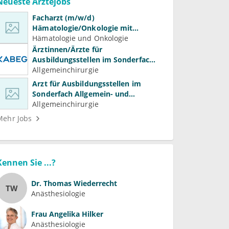
Neueste Ärztejobs
Facharzt (m/w/d)
Hämatologie/Onkologie mit
Beteiligung an Forschung und
Hämatologie und Onkologie
Lehre
Ärztinnen/Ärzte für
Ausbildungsstellen im Sonderfach
Allgemein- und Viszeralchirurgie
Allgemeinchirurgie
Arzt für Ausbildungsstellen im
Sonderfach Allgemein- und
Gefäßchirurgie (m/w/d)
Allgemeinchirurgie
Mehr Jobs
Kennen Sie ...?
Dr.
Thomas Wiederrecht
TW
Anästhesiologie
Frau
Angelika Hilker
Anästhesiologie