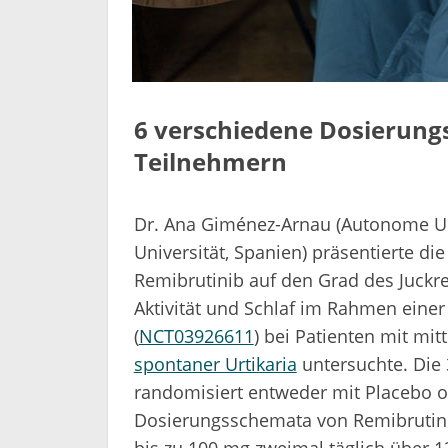
6 verschiedene Dosierun
Teilnehmern
Dr. Ana Giménez-Arnau (Autonome Un
Universität, Spanien) präsentierte di
Remibrutinib auf den Grad des Juckre
Aktivität und Schlaf im Rahmen eine
(
NCT03926611
) bei Patienten mit mi
spontaner Urtikaria
untersuchte. Die
randomisiert entweder mit Placebo o
Dosierungsschemata von Remibrutinib
bis zu 100 mg zweimal täglich über 