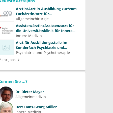
Neueste Ärztejobs
Ärztin/Arzt in Ausbildung zur/zum
Fachärztin/arzt für
Allgemeinchirurgie und
Allgemeinchirurgie
Gefäßchirurgie
Assistenzärztin/Assistenzarzt für
die Universitätsklinik für Innere
Medizin
Innere Medizin
Arzt für Ausbildungsstelle im
Sonderfach Psychiatrie und
Psychotherapeutische Medizin
Psychiatrie und Psychotherapie
(m/w/d)
Mehr Jobs
Kennen Sie ...?
Dr.
Dieter Mayer
Allgemeinmedizin
Herr
Hans-Georg Müller
Innere Medizin