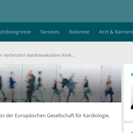
ztekongresse
Services
Kolumne
Arzt & Karrier
SGLT2-Hemmer verbessern kardiovaskuläres Risiko bei Herzinsuffizienz
ss der Europäischen Gesellschaft für Kardiologie.