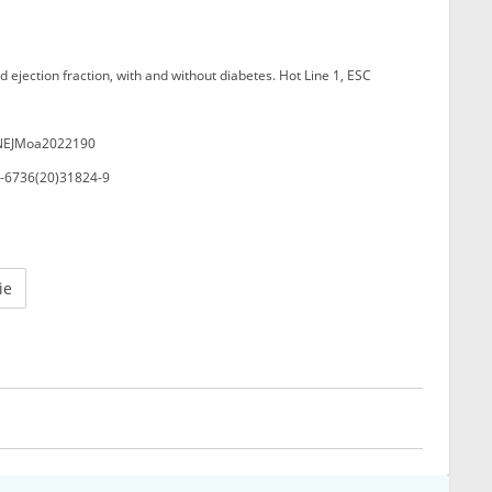
d ejection fraction, with and without diabetes. Hot Line 1, ESC
6/NEJMoa2022190
40-6736(20)31824-9
ie