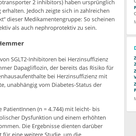
transporter 2 inhibitors) haben ursprünglich
 erhalten. Jedoch zeigte sich in zahlreichen
ekt“ dieser Medikamentengruppe: So scheinen
ktiv als auch nephroprotektiv zu sein.
2-Hemmer
von SGLT2-Inhibitoren bei Herzinsuffizienz
er Dapagliflozin, der bereits das Risiko für
nhausaufenthalte bei Herzinsuffizienz mit
rte, unabhängig vom Diabetes-Status der
 PatientInnen (n = 4.744) mit leicht- bis
tolischer Dysfunktion und einem erhöhten
nommen. Die Ergebnisse dienten darüber
 für eine weitere Studie, um die