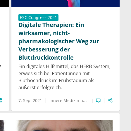
ESC Congress 2021
Digitale Therapien: Ein
wirksamer, nicht-
pharmakologischer Weg zur
Verbesserung der
Blutdruckkontrolle
e
Ein digitales Hilfsmittel, das HERB-System,
erwies sich bei Patient:innen mit
Bluthochdruck im Frühstadium als
äußerst erfolgreich.
7. Sep. 2021
Innere Medizin und Kardiologie
Innere Medizin und Kardiologie
COVID-19
Blutdruc
K