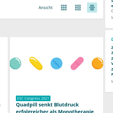
Ansicht
ESC Congress 2021
n
Quadpill senkt Blutdruck
erfolgreicher als Monotherapie