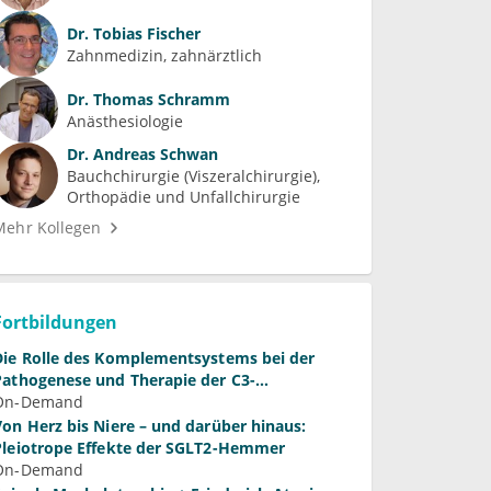
Dr.
Tobias Fischer
Zahnmedizin, zahnärztlich
Dr.
Thomas Schramm
Anästhesiologie
Dr.
Andreas Schwan
Bauchchirurgie (Viszeralchirurgie)
Orthopädie und Unfallchirurgie
Mehr Kollegen
Fortbildungen
 des Komplementsystems bei der
Pathogenese und Therapie der C3-
Glomerulopathie
On-Demand
Von Herz bis Niere – und darüber hinaus:
Pleiotrope Effekte der SGLT2-Hemmer
On-Demand