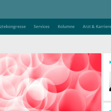
ztekongresse
Services
Kolumne
Arzt & Karrier