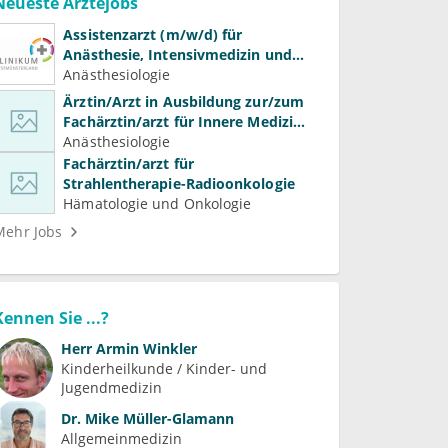
Neueste Ärztejobs
Assistenzarzt (m/w/d) für
Anästhesie, Intensivmedizin und
Schmerztherapie
Anästhesiologie
Ärztin/Arzt in Ausbildung zur/zum
Fachärztin/arzt für Innere Medizin
(Kardiologie, Nephrologie,
Anästhesiologie
Intensivmedizin)
Fachärztin/arzt für
Strahlentherapie-Radioonkologie
Hämatologie und Onkologie
Mehr Jobs
Kennen Sie ...?
Herr
Armin Winkler
Kinderheilkunde / Kinder- und 
Jugendmedizin
Dr.
Mike Müller-Glamann
Allgemeinmedizin