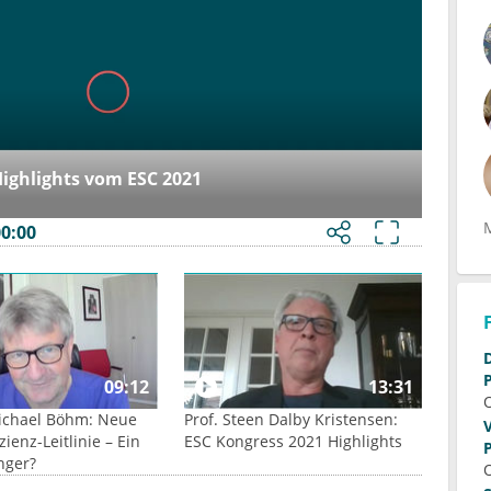
ighlights vom ESC 2021
00:00
Die Rolle
09:12
13:31
Michael Böhm: Neue
Prof. Steen Dalby Kristensen:
zienz-Leitlinie – Ein
ESC Kongress 2021 Highlights
ger?