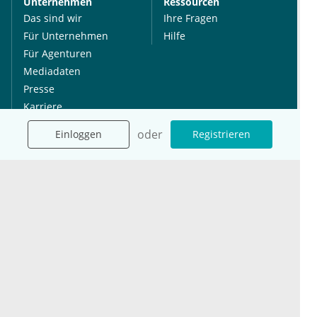
Unternehmen
Ressourcen
Das sind wir
Ihre Fragen
Für Unternehmen
Hilfe
Für Agenturen
Mediadaten
Presse
Karriere
Jobs
oder
Einloggen
Registrieren
International
Social Media
esanum.it
Youtube
esanum.com
Twitter
esanum.fr
LinkedIn
Facebook
Podcasts
Instagram
Kontakt
Datenschutz
AGB
Impressum
Cookie-Einstellung