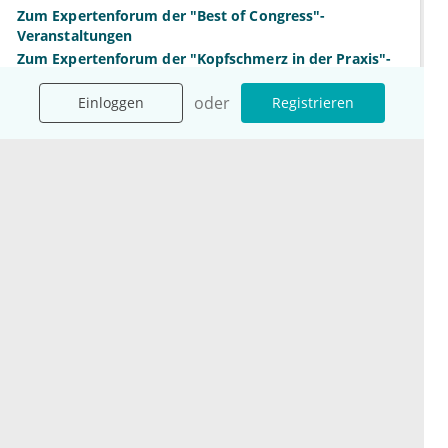
Zum Expertenforum der "Best of Congress"-
Veranstaltungen
Zum Expertenforum der "Kopfschmerz in der Praxis"-
Veranstaltungen 2022
oder
Einloggen
Registrieren
Mehr Diskussionen
Unternehmen
Ressourcen
Das sind wir
Ihre Fragen
Für Unternehmen
Hilfe
Für Agenturen
Mediadaten
Presse
Karriere
Jobs