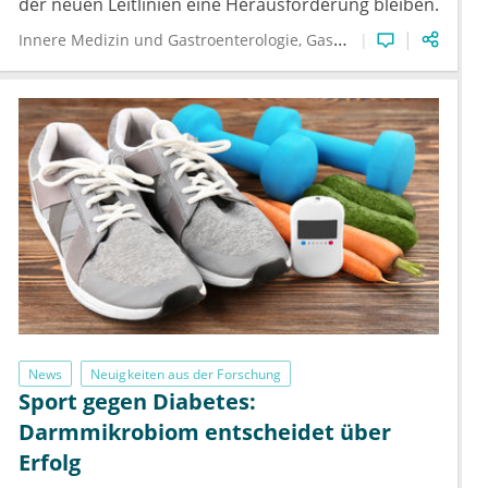
der neuen Leitlinien eine Herausforderung bleiben.
Innere Medizin und Gastroenterologie
Gastroenterologie
Reizd
News
Neuigkeiten aus der Forschung
Sport gegen Diabetes:
Darmmikrobiom entscheidet über
Erfolg