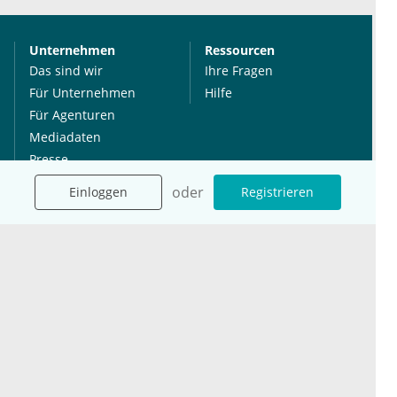
Unternehmen
Ressourcen
Das sind wir
Ihre Fragen
Für Unternehmen
Hilfe
Für Agenturen
Mediadaten
Presse
Karriere
oder
Einloggen
Registrieren
Jobs
International
Social Media
esanum.it
Youtube
esanum.com
Twitter
esanum.fr
LinkedIn
Facebook
Podcasts
Instagram