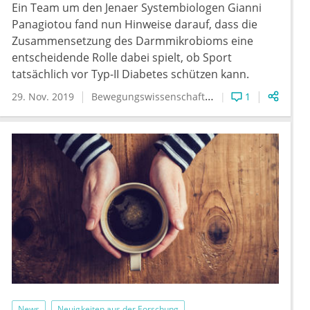
Ein Team um den Jenaer Systembiologen Gianni
Panagiotou fand nun Hinweise darauf, dass die
Zusammensetzung des Darmmikrobioms eine
entscheidende Rolle dabei spielt, ob Sport
tatsächlich vor Typ-II Diabetes schützen kann.
29. Nov. 2019
Bewegungswissenschaften
Mikrobiom
1
Sportm
News
Neuigkeiten aus der Forschung