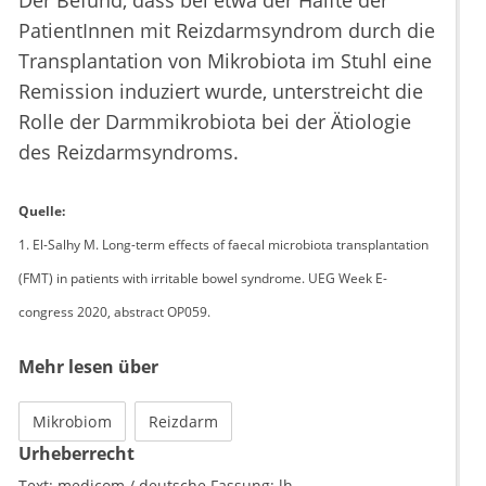
Der Befund, dass bei etwa der Hälfte der
PatientInnen mit Reizdarmsyndrom durch die
Transplantation von Mikrobiota im Stuhl eine
Remission induziert wurde, unterstreicht die
Rolle der Darmmikrobiota bei der Ätiologie
des Reizdarmsyndroms.
Quelle:
1. El-Salhy M. Long-term effects of faecal microbiota transplantation
(FMT) in patients with irritable bowel syndrome. UEG Week E-
congress 2020, abstract OP059.
Mehr lesen über
Mikrobiom
Reizdarm
Urheberrecht
Text:
medicom / deutsche Fassung: lh