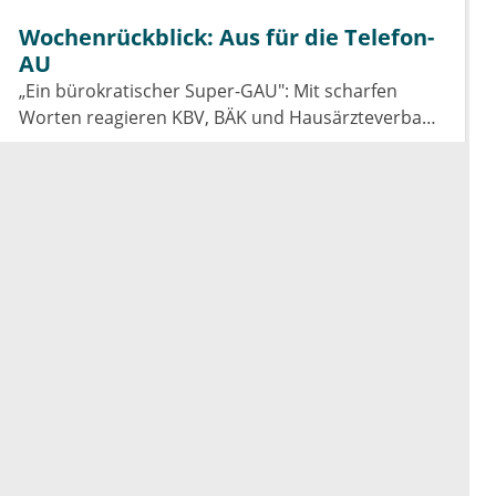
Vertragsärzte bleiben die Einschnitte hart.
Wochenrückblick: Aus für die Telefon-
AU
„Ein bürokratischer Super-GAU": Mit scharfen
Worten reagieren KBV, BÄK und Hausärzteverband
auf das Aus der Telefon-Krankschreibung. Was das
GKV-Spargesetz für Praxen, Pharmaindustrie und
Prävention bedeutet.
Wochenrückblick: Kliniken trotz
Rekordumsatz tief in der Krise
Die Klinikumsätze steigen um 9,6 Prozent, doch die
Rendite bleibt negativ. Außerdem im
Wochenrückblick: das Spargesetz im
Koalitionsausschuss, der Sparbeitrag der Industrie
Weitere
Medizinische News
und die GOÄ-Reform.
Highlights Arzt & Karriere