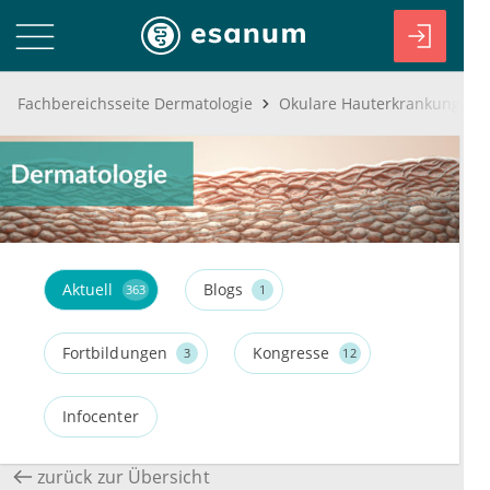
Fachbereichsseite Dermatologie
Aktuell
Blogs
363
1
Fortbildungen
Kongresse
3
12
Infocenter
zurück zur Übersicht