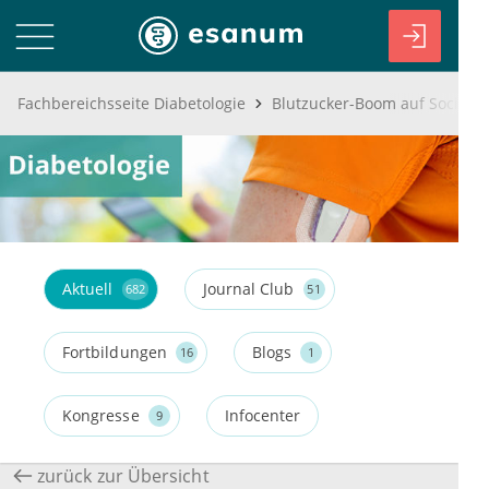
Fachbereichsseite Diabetologie
Blutzucker-Boom auf Social 
Aktuell
Journal Club
682
51
Fortbildungen
Blogs
16
1
Kongresse
Infocenter
9
zurück zur Übersicht