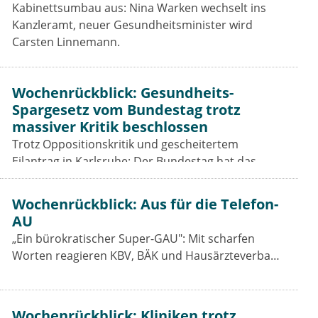
Kabinettsumbau aus: Nina Warken wechselt ins
Kanzleramt, neuer Gesundheitsminister wird
Carsten Linnemann.
Wochenrückblick: Gesundheits-
Spargesetz vom Bundestag trotz
massiver Kritik beschlossen
Trotz Oppositionskritik und gescheitertem
Eilantrag in Karlsruhe: Der Bundestag hat das
Beitragssatzstabilisierungsgesetz beschlossen. Für
Vertragsärzte bleiben die Einschnitte hart.
Wochenrückblick: Aus für die Telefon-
AU
„Ein bürokratischer Super-GAU": Mit scharfen
Worten reagieren KBV, BÄK und Hausärzteverband
auf das Aus der Telefon-Krankschreibung. Was das
GKV-Spargesetz für Praxen, Pharmaindustrie und
Prävention bedeutet.
Wochenrückblick: Kliniken trotz