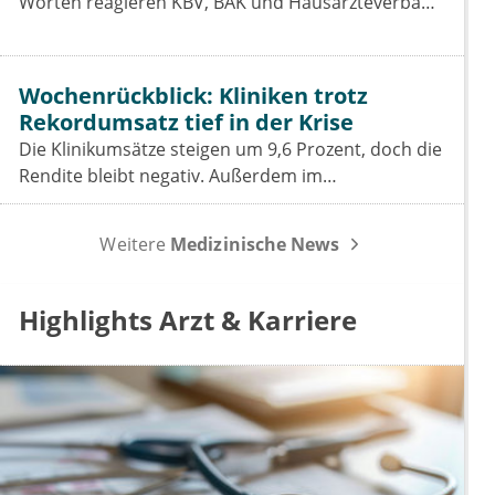
Worten reagieren KBV, BÄK und Hausärzteverband
auf das Aus der Telefon-Krankschreibung. Was das
GKV-Spargesetz für Praxen, Pharmaindustrie und
Prävention bedeutet.
Wochenrückblick: Kliniken trotz
Rekordumsatz tief in der Krise
Die Klinikumsätze steigen um 9,6 Prozent, doch die
Rendite bleibt negativ. Außerdem im
Wochenrückblick: das Spargesetz im
Koalitionsausschuss, der Sparbeitrag der Industrie
Weitere
Medizinische News
und die GOÄ-Reform.
Highlights Arzt & Karriere