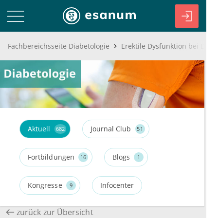
Fachbereichsseite Diabetologie
Aktuell
Journal Club
682
51
Fortbildungen
Blogs
16
1
Kongresse
Infocenter
9
zurück zur Übersicht