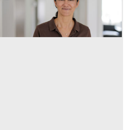
Praxismanagement leicht gemacht
In Ihrer Arztpraxis wächst Ihnen alles über den
Kopf? Im Interview erklärt Dr. Shabnam Fahimi-
Weber, wie Sie sich wieder auf das Wesentliche
konzentrieren können und dabei noch
wirtschaftlich arbeiten.