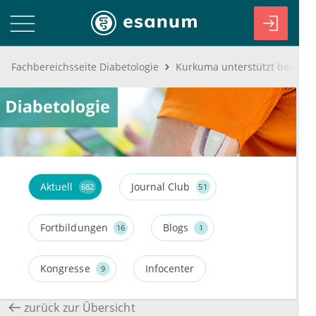
Fachbereichsseite Diabetologie
Kurkuma unterstützt bei Dia
Aktuell
Journal Club
682
51
Fortbildungen
Blogs
16
1
Kongresse
Infocenter
9
zurück zur Übersicht