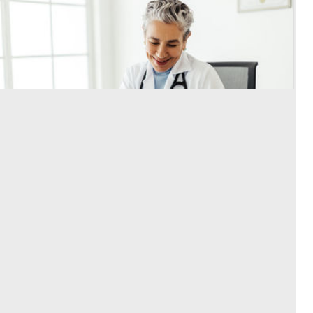
Die Einnahmen einer Arztpraxis
steigern: So geht’s
Wie steigert man die Einnahmen einer Arztpraxis
und senkt gleichzeitig Kosten? Wir zeigen, wie Sie
dieses Ziel mit wenigen Maßnahmen erreichen,
ohne dafür wertvolles Personal zu entlassen.
Stellenangebote für Sie