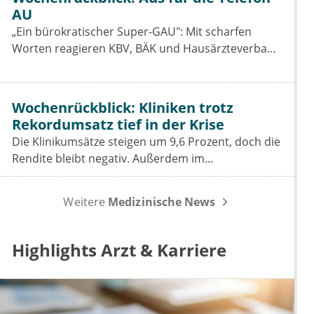
AU
„Ein bürokratischer Super-GAU": Mit scharfen
Worten reagieren KBV, BÄK und Hausärzteverband
auf das Aus der Telefon-Krankschreibung. Was das
GKV-Spargesetz für Praxen, Pharmaindustrie und
Prävention bedeutet.
Wochenrückblick: Kliniken trotz
Rekordumsatz tief in der Krise
Die Klinikumsätze steigen um 9,6 Prozent, doch die
Rendite bleibt negativ. Außerdem im
Wochenrückblick: das Spargesetz im
Koalitionsausschuss, der Sparbeitrag der Industrie
Weitere
Medizinische News
und die GOÄ-Reform.
Highlights Arzt & Karriere