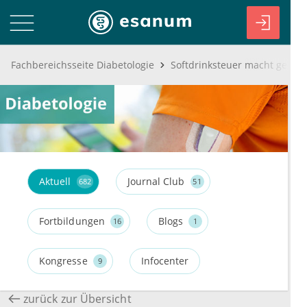
Fachbereichsseite Diabetologie
Softdrinksteuer macht gesun
Aktuell
Journal Club
682
51
Fortbildungen
Blogs
16
1
Kongresse
Infocenter
9
zurück zur Übersicht