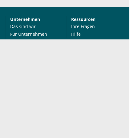
Unternehmen
Ressourcen
Das sind wir
Ihre Fragen
Für Unternehmen
Hilfe
Für Agenturen
Mediadaten
Presse
Karriere
Jobs
International
Social Media
esanum.it
Youtube
esanum.com
Twitter
esanum.fr
LinkedIn
Facebook
Podcasts
Instagram