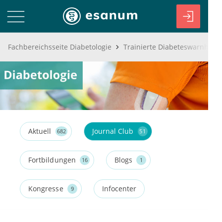
Fachbereichsseite Diabetologie
Aktuell
Journal Club
682
51
Fortbildungen
Blogs
16
1
Kongresse
Infocenter
9