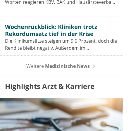
Worten reagieren KBV, BÄK und Hausärzteverband
auf das Aus der Telefon-Krankschreibung. Was das
GKV-Spargesetz für Praxen, Pharmaindustrie und
Prävention bedeutet.
Wochenrückblick: Kliniken trotz
Rekordumsatz tief in der Krise
Die Klinikumsätze steigen um 9,6 Prozent, doch die
Rendite bleibt negativ. Außerdem im
Wochenrückblick: das Spargesetz im
Koalitionsausschuss, der Sparbeitrag der Industrie
Weitere
Medizinische News
und die GOÄ-Reform.
Highlights Arzt & Karriere