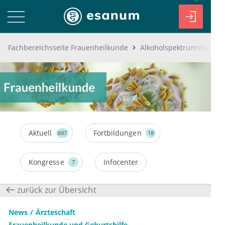
Fachbereichsseite Frauenheilkunde
Aktuell
Fortbildungen
697
18
Kongresse
Infocenter
7
zurück zur Übersicht
News
Ärzteschaft
Frauenheilkunde und Geburtshilfe