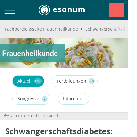
Fachbereichsseite Frauenheilkunde
Aktuell
Fortbildungen
697
18
Kongresse
Infocenter
7
zurück zur Übersicht
Schwangerschaftsdiabetes: