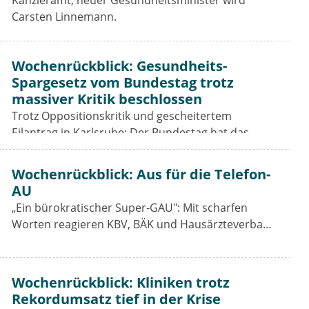
Kanzleramt, neuer Gesundheitsminister wird
Carsten Linnemann.
Wochenrückblick: Gesundheits-
Spargesetz vom Bundestag trotz
massiver Kritik beschlossen
Trotz Oppositionskritik und gescheitertem
Eilantrag in Karlsruhe: Der Bundestag hat das
Beitragssatzstabilisierungsgesetz beschlossen. Für
Vertragsärzte bleiben die Einschnitte hart.
Wochenrückblick: Aus für die Telefon-
AU
„Ein bürokratischer Super-GAU": Mit scharfen
Worten reagieren KBV, BÄK und Hausärzteverband
auf das Aus der Telefon-Krankschreibung. Was das
GKV-Spargesetz für Praxen, Pharmaindustrie und
Prävention bedeutet.
Wochenrückblick: Kliniken trotz
Rekordumsatz tief in der Krise