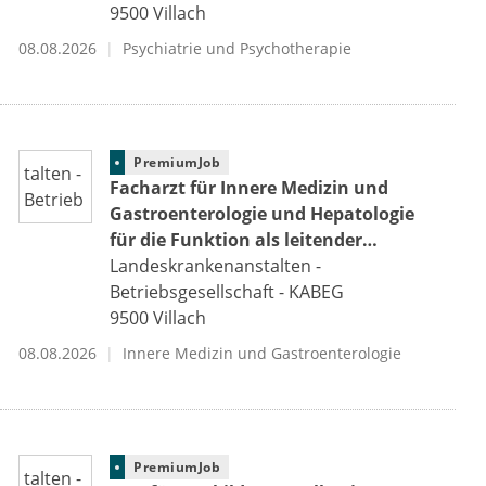
9500
Villach
08.08.2026
Psychiatrie und Psychotherapie
PremiumJob
Facharzt für Innere Medizin und
Gastroenterologie und Hepatologie
für die Funktion als leitender
Facharzt für die
Landeskrankenanstalten -
Gastroenterologie/Hepatologie/Endo
Betriebsgesellschaft - KABEG
skopie (m/w/d)
9500
Villach
08.08.2026
Innere Medizin und Gastroenterologie
PremiumJob