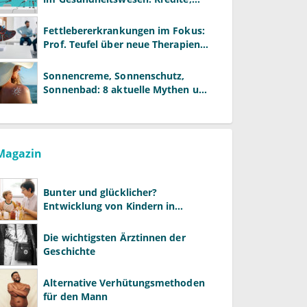
Reformen und neue Modelle
Fettlebererkrankungen im Fokus:
Prof. Teufel über neue Therapien
und die Rolle der Fachärzte
Sonnencreme, Sonnenschutz,
Sonnenbad: 8 aktuelle Mythen und
wie Sie Ihre Patienten richtig
aufklären können
Magazin
Bunter und glücklicher?
Entwicklung von Kindern in
LGBTQ+-Familien
Die wichtigsten Ärztinnen der
Geschichte
Alternative Verhütungsmethoden
für den Mann