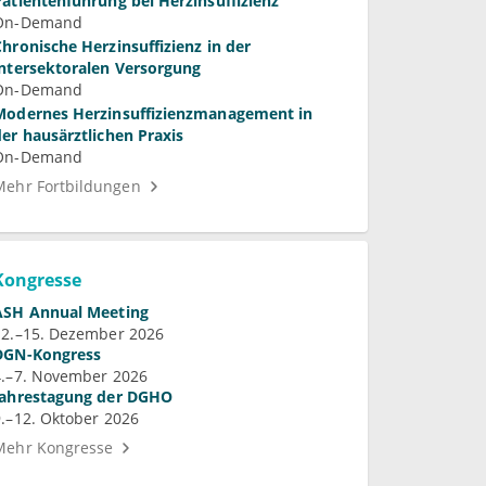
Patientenführung bei Herzinsuffizienz
On-Demand
Chronische Herzinsuffizienz in der
intersektoralen Versorgung
On-Demand
Modernes Herzinsuffizienzmanagement in
der hausärztlichen Praxis
On-Demand
Mehr Fortbildungen
Kongresse
ASH Annual Meeting
12.–15. Dezember 2026
DGN-Kongress
4.–7. November 2026
Jahrestagung der DGHO
9.–12. Oktober 2026
Mehr Kongresse