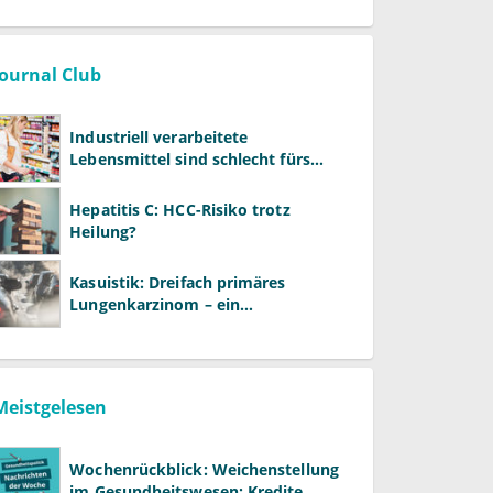
Journal Club
Industriell verarbeitete
Lebensmittel sind schlecht fürs
Gehirn
Hepatitis C: HCC-Risiko trotz
Heilung?
Kasuistik: Dreifach primäres
Lungenkarzinom – ein
ungewöhnlicher Fall
Meistgelesen
Wochenrückblick: Weichenstellung
im Gesundheitswesen: Kredite,