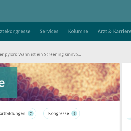
ztekongresse
Services
Kolumne
Arzt & Karrier
Helicobacter pylori: Wann ist ein Screening sinnvoll?
ortbildungen
Kongresse
7
8