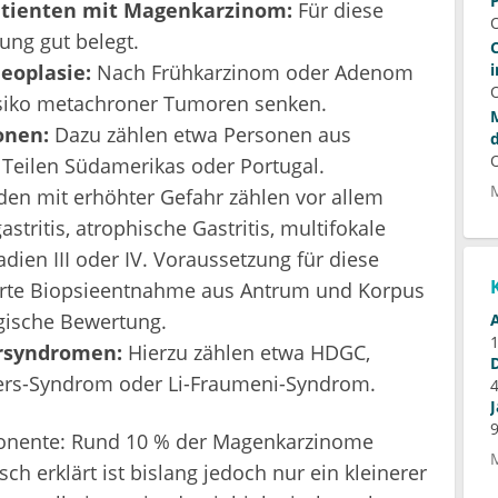
atienten mit Magenkarzinom:
Für diese
ung gut belegt.
eoplasie:
Nach Frühkarzinom oder Adenom
isiko metachroner Tumoren senken.
onen:
Dazu zählen etwa Personen aus
, Teilen Südamerikas oder Portugal.
en mit erhöhter Gefahr zählen vor allem
tritis, atrophische Gastritis, multifokale
ien III oder IV. Voraussetzung für diese
ierte Biopsieentnahme aus Antrum und Korpus
ogische Bewertung.
rsyndromen:
Hierzu zählen etwa HDGC,
ers-Syndrom oder Li-Fraumeni-Syndrom.
mponente: Rund 10 % der Magenkarzinome
ch erklärt ist bislang jedoch nur ein kleinerer