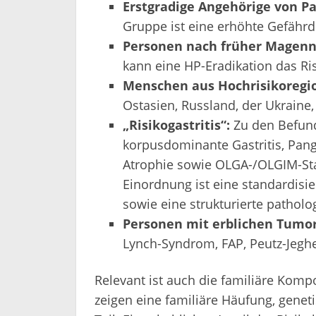
Erstgradige Angehörige von P
Gruppe ist eine erhöhte Gefährd
Personen nach früher Magenn
kann eine HP-Eradikation das R
Menschen aus Hochrisikoregi
Ostasien, Russland, der Ukraine
„Risikogastritis“:
Zu den Befund
korpusdominante Gastritis, Pangas
Atrophie sowie OLGA-/OLGIM-Stad
Einordnung ist eine standardis
sowie eine strukturierte pathol
Personen mit erblichen Tumo
Lynch-Syndrom, FAP, Peutz-Jegh
Relevant ist auch die familiäre Ko
zeigen eine familiäre Häufung, genetis