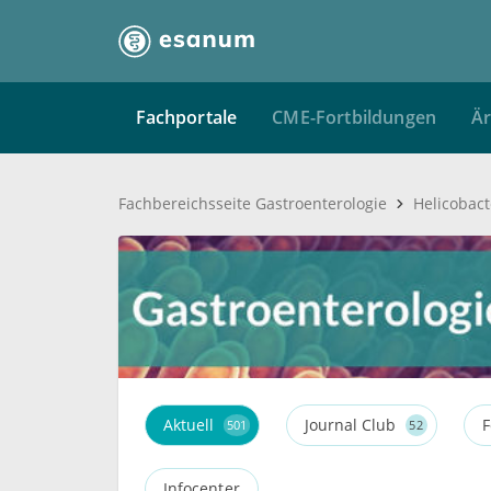
Fachportale
CME-Fortbildungen
Är
Fachbereichsseite Gastroenterologie
Aktuell
Journal Club
F
501
52
Infocenter