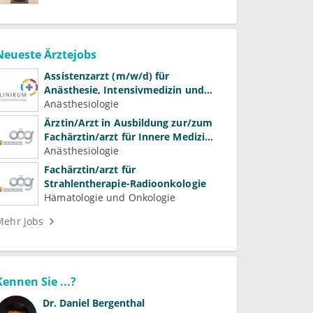
Neueste Ärztejobs
Assistenzarzt (m/w/d) für
Anästhesie, Intensivmedizin und
Schmerztherapie
Anästhesiologie
Ärztin/Arzt in Ausbildung zur/zum
Fachärztin/arzt für Innere Medizin
(Kardiologie, Nephrologie,
Anästhesiologie
Intensivmedizin)
Fachärztin/arzt für
Strahlentherapie-Radioonkologie
Hämatologie und Onkologie
Mehr Jobs
Kennen Sie ...?
Dr.
Daniel Bergenthal