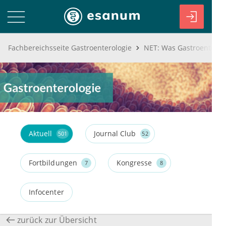
Fachbereichsseite Gastroenterologie
NET: Was Gastroenterol
Aktuell
Journal Club
501
52
Fortbildungen
Kongresse
7
8
Infocenter
zurück zur Übersicht