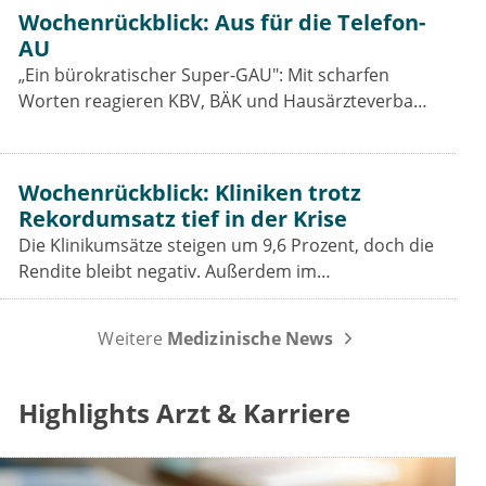
Vertragsärzte bleiben die Einschnitte hart.
Wochenrückblick: Aus für die Telefon-
AU
„Ein bürokratischer Super-GAU": Mit scharfen
Worten reagieren KBV, BÄK und Hausärzteverband
auf das Aus der Telefon-Krankschreibung. Was das
GKV-Spargesetz für Praxen, Pharmaindustrie und
Prävention bedeutet.
Wochenrückblick: Kliniken trotz
Rekordumsatz tief in der Krise
Die Klinikumsätze steigen um 9,6 Prozent, doch die
Rendite bleibt negativ. Außerdem im
Wochenrückblick: das Spargesetz im
Koalitionsausschuss, der Sparbeitrag der Industrie
Weitere
Medizinische News
und die GOÄ-Reform.
Highlights Arzt & Karriere