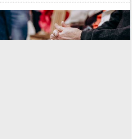
Die Kasse macht Kasse – der Rest
zahlt drauf
Eine Kolumne von
Dr.
Steffen Grüner
Weitere Beiträge
esanum Kolumne
Gesundheitspolitik im