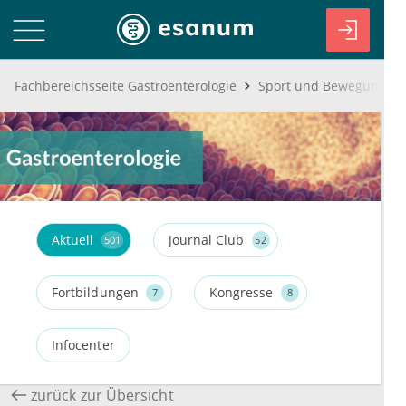
Fachbereichsseite Gastroenterologie
Sport und Bewegung be
Aktuell
Journal Club
501
52
Fortbildungen
Kongresse
7
8
Infocenter
zurück zur Übersicht