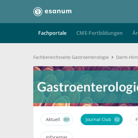
Fachportale
CME-Fortbildungen
Är
Fachbereichsseite Gastroenterologie
Darm-Hirn
Aktuell
Journal Club
F
501
52
Infocenter