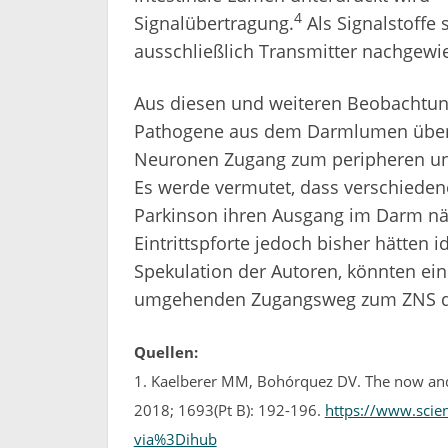
4
Signalübertragung.
Als Signalstoffe
ausschließlich Transmitter nachgewi
Aus diesen und weiteren Beobachtung
Pathogene aus dem Darmlumen über
Neuronen Zugang zum peripheren un
Es werde vermutet, dass verschieden
Parkinson ihren Ausgang im Darm n
Eintrittspforte jedoch bisher hätten i
Spekulation der Autoren, könnten ein
umgehenden Zugangsweg zum ZNS da
Quellen:
1. Kaelberer MM, Bohórquez DV. The now and t
2018; 1693(Pt B): 192-196.
https://www.scie
via%3Dihub