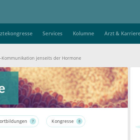
ztekongresse
Services
Kolumne
Arzt & Karrier
-Kommunikation jenseits der Hormone
ortbildungen
Kongresse
7
8