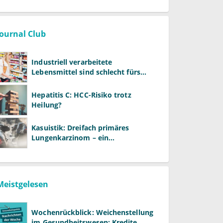
Journal Club
Industriell verarbeitete
Lebensmittel sind schlecht fürs
Gehirn
Hepatitis C: HCC-Risiko trotz
Heilung?
Kasuistik: Dreifach primäres
Lungenkarzinom – ein
ungewöhnlicher Fall
Meistgelesen
Wochenrückblick: Weichenstellung
im Gesundheitswesen: Kredite,