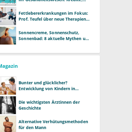
Reformen und neue Modelle
Fettlebererkrankungen im Fokus:
Prof. Teufel über neue Therapien
und die Rolle der Fachärzte
Sonnencreme, Sonnenschutz,
Sonnenbad: 8 aktuelle Mythen und
wie Sie Ihre Patienten richtig
aufklären können
Magazin
Bunter und glücklicher?
Entwicklung von Kindern in
LGBTQ+-Familien
Die wichtigsten Ärztinnen der
Geschichte
Alternative Verhütungsmethoden
für den Mann