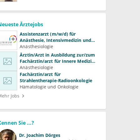
Neueste Ärztejobs
Assistenzarzt (m/w/d) für
Anästhesie, Intensivmedizin und
Schmerztherapie
Anästhesiologie
Ärztin/Arzt in Ausbildung zur/zum
Fachärztin/arzt für Innere Medizin
(Kardiologie, Nephrologie,
Anästhesiologie
Intensivmedizin)
Fachärztin/arzt für
Strahlentherapie-Radioonkologie
Hämatologie und Onkologie
Mehr Jobs
Kennen Sie ...?
Dr.
Joachim Dörges