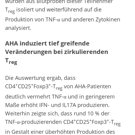
wurden aus Blutproben dieser Teilnehmer
T
isoliert und weiterführend auf die
reg
Produktion von TNF-α und anderen Zytokinen
analysiert.
AHA induziert tief greifende
Veränderungen bei zirkulierenden
T
reg
Die Auswertung ergab, dass
+
+
+
CD4
CD25
Foxp3
-T
von AHA-Patienten
reg
deutlich vermehrt TNF-α und in geringerem
Maße erhöht IFN- und IL17A produzieren.
Weiterhin zeigte sich, dass rund 10 % der
+
+
+
TNF-α-produzierenden CD4
CD25
Foxp3
-T
reg
in Gestalt einer überhöhten Produktion des