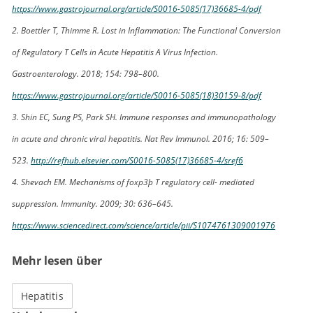
https://www.gastrojournal.org/article/S0016-5085(17)36685-4/pdf
2. Boettler T, Thimme R. Lost in Inflammation: The Functional Conversion
of Regulatory T Cells in Acute Hepatitis A Virus Infection.
Gastroenterology. 2018; 154: 798–800.
https://www.gastrojournal.org/article/S0016-5085(18)30159-8/pdf
3. Shin EC, Sung PS, Park SH. Immune responses and immunopathology
in acute and chronic viral hepatitis. Nat Rev Immunol. 2016; 16: 509–
523.
http://refhub.elsevier.com/S0016-5085(17)36685-4/sref6
4. Shevach EM. Mechanisms of foxp3þ T regulatory cell- mediated
suppression. Immunity. 2009; 30: 636–645.
https://www.sciencedirect.com/science/article/pii/S1074761309001976
Mehr lesen über
Hepatitis