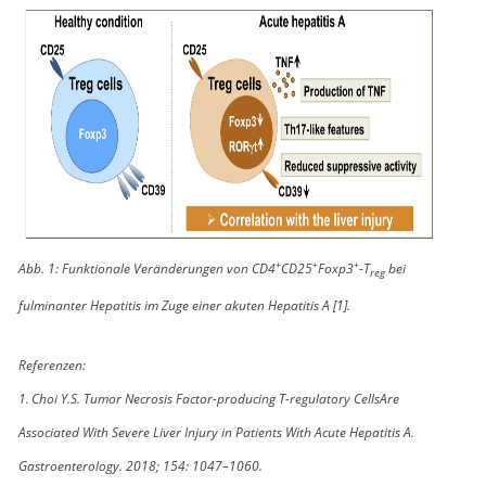
+
+
+
Abb. 1: Funktionale Veränderungen von CD4
CD25
Foxp3
-T
bei
reg
fulminanter Hepatitis im Zuge einer akuten Hepatitis A [1].
Referenzen:
1.
Choi Y.S. Tumor Necrosis Factor-producing T-regulatory CellsAre
Associated With Severe Liver Injury in Patients With Acute Hepatitis A.
Gastroenterology. 2018; 154: 1047–1060.