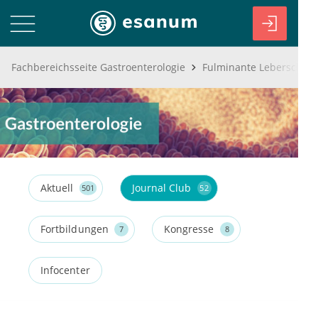
Fachbereichsseite Gastroenterologie
Fulminante Leberschäden
Aktuell
Journal Club
501
52
Fortbildungen
Kongresse
7
8
Infocenter