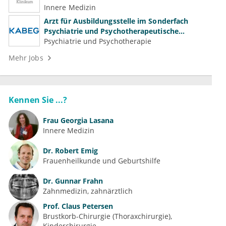
Innere Medizin
Arzt für Ausbildungsstelle im Sonderfach
Psychiatrie und Psychotherapeutische
Medizin (m/w/d)
Psychiatrie und Psychotherapie
Mehr Jobs
Kennen Sie ...?
Frau
Georgia Lasana
Innere Medizin
Dr.
Robert Emig
Frauenheilkunde und Geburtshilfe
Dr.
Gunnar Frahn
Zahnmedizin, zahnärztlich
Prof.
Claus Petersen
Brustkorb-Chirurgie (Thoraxchirurgie)
Kinderchirurgie