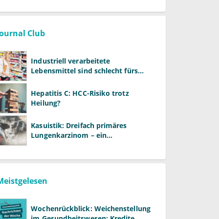
Journal Club
Industriell verarbeitete
Lebensmittel sind schlecht fürs
Gehirn
Hepatitis C: HCC-Risiko trotz
Heilung?
Kasuistik: Dreifach primäres
Lungenkarzinom – ein
ungewöhnlicher Fall
Meistgelesen
Wochenrückblick: Weichenstellung
im Gesundheitswesen: Kredite,