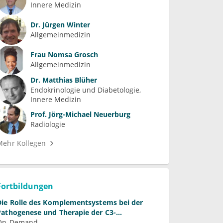
Innere Medizin
Dr.
Jürgen Winter
Allgemeinmedizin
Frau
Nomsa Grosch
Allgemeinmedizin
Dr.
Matthias Blüher
Endokrinologie und Diabetologie
Innere Medizin
Prof.
Jörg-Michael Neuerburg
Radiologie
Mehr Kollegen
Fortbildungen
 des Komplementsystems bei der
Pathogenese und Therapie der C3-
Glomerulopathie
On-Demand