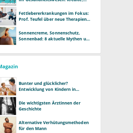
Reformen und neue Modelle
Fettlebererkrankungen im Fokus:
Prof. Teufel über neue Therapien
und die Rolle der Fachärzte
Sonnencreme, Sonnenschutz,
Sonnenbad: 8 aktuelle Mythen und
wie Sie Ihre Patienten richtig
aufklären können
Magazin
Bunter und glücklicher?
Entwicklung von Kindern in
LGBTQ+-Familien
Die wichtigsten Ärztinnen der
Geschichte
Alternative Verhütungsmethoden
für den Mann