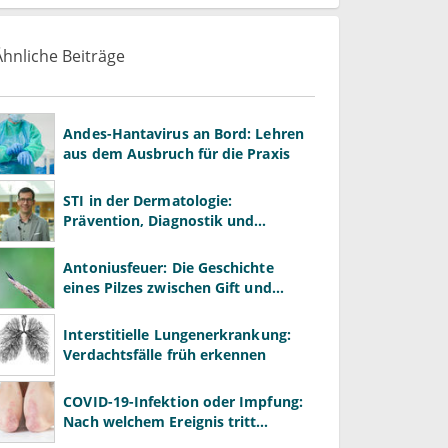
Ähnliche Beiträge
Andes-Hantavirus an Bord: Lehren
aus dem Ausbruch für die Praxis
STI in der Dermatologie:
Prävention, Diagnostik und
Risikomanagement richtig
gestalten
Antoniusfeuer: Die Geschichte
eines Pilzes zwischen Gift und
Heilmittel
Interstitielle Lungenerkrankung:
Verdachtsfälle früh erkennen
COVID-19-Infektion oder Impfung:
Nach welchem Ereignis tritt
Psoriasis häufiger auf?