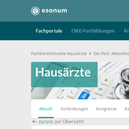
Fachportale
CME-Fortbildungen
Är
Fachbereichsseite Hausärzte
Die Pest: Aktuelle
Aktuell
Fortbildungen
Kongresse
Ka
zurück zur Übersicht