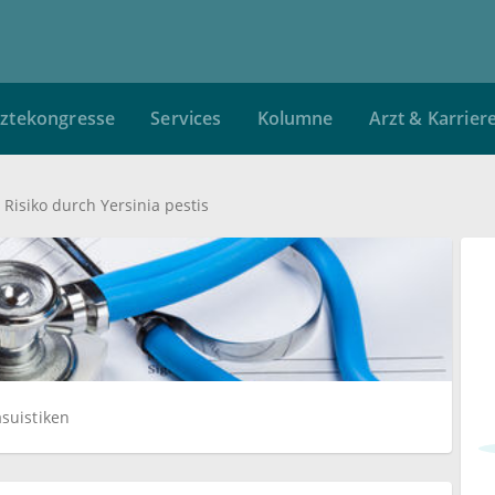
ztekongresse
Services
Kolumne
Arzt & Karrier
s Risiko durch Yersinia pestis
suistiken