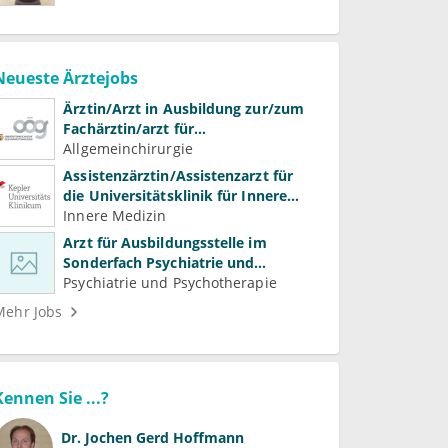
Neueste Ärztejobs
Ärztin/Arzt in Ausbildung zur/zum
Fachärztin/arzt für
Allgemeinchirurgie und
Allgemeinchirurgie
Gefäßchirurgie
Assistenzärztin/Assistenzarzt für
die Universitätsklinik für Innere
Medizin
Innere Medizin
Arzt für Ausbildungsstelle im
Sonderfach Psychiatrie und
Psychotherapeutische Medizin
Psychiatrie und Psychotherapie
(m/w/d)
Mehr Jobs
Kennen Sie ...?
Dr.
Jochen Gerd Hoffmann