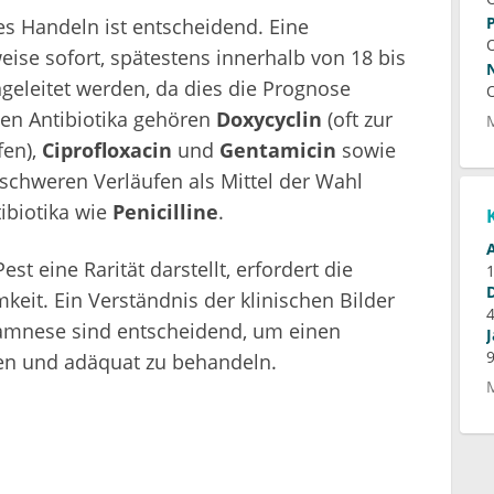
les Handeln ist entscheidend. Eine
weise sofort, spätestens innerhalb von 18 bis
eleitet werden, da dies die Prognose
men Antibiotika gehören
Doxycyclin
(oft zur
fen),
Ciprofloxacin
und
Gentamicin
sowie
 schweren Verläufen als Mittel der Wahl
ibiotika wie
Penicilline
.
st eine Rarität darstellt, erfordert die
eit. Ein Verständnis der klinischen Bilder
namnese sind entscheidend, um einen
nnen und adäquat zu behandeln.