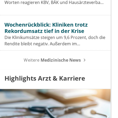
Worten reagieren KBV, BÄK und Hausärzteverband
auf das Aus der Telefon-Krankschreibung. Was das
GKV-Spargesetz für Praxen, Pharmaindustrie und
Prävention bedeutet.
Wochenrückblick: Kliniken trotz
Rekordumsatz tief in der Krise
Die Klinikumsätze steigen um 9,6 Prozent, doch die
Rendite bleibt negativ. Außerdem im
Wochenrückblick: das Spargesetz im
Koalitionsausschuss, der Sparbeitrag der Industrie
Weitere
Medizinische News
und die GOÄ-Reform.
Highlights Arzt & Karriere