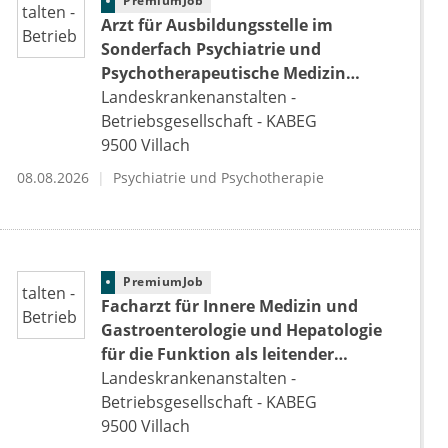
PremiumJob
Arzt für Ausbildungsstelle im
Sonderfach Psychiatrie und
Psychotherapeutische Medizin
(m/w/d)
Landeskrankenanstalten -
Betriebsgesellschaft - KABEG
9500
Villach
08.08.2026
Psychiatrie und Psychotherapie
PremiumJob
Facharzt für Innere Medizin und
Gastroenterologie und Hepatologie
für die Funktion als leitender
Facharzt für die
Landeskrankenanstalten -
Gastroenterologie/Hepatologie/Endo
Betriebsgesellschaft - KABEG
skopie (m/w/d)
9500
Villach