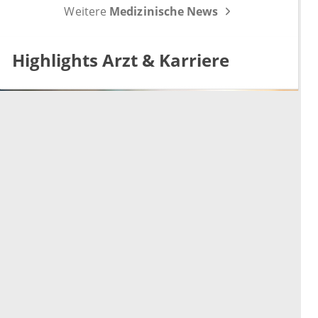
Koalitionsausschuss, der Sparbeitrag der Industrie
Weitere
Medizinische News
und die GOÄ-Reform.
Highlights Arzt & Karriere
Effiziente Verwaltung von
Personalressourcen mit
Terminplanern