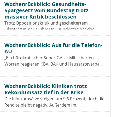
Wochenrückblick: Gesundheits-
Spargesetz vom Bundestag trotz
massiver Kritik beschlossen
Trotz Oppositionskritik und gescheitertem
Eilantrag in Karlsruhe: Der Bundestag hat das
Beitragssatzstabilisierungsgesetz beschlossen. Für
Vertragsärzte bleiben die Einschnitte hart.
Wochenrückblick: Aus für die Telefon-
AU
„Ein bürokratischer Super-GAU": Mit scharfen
Worten reagieren KBV, BÄK und Hausärzteverband
auf das Aus der Telefon-Krankschreibung. Was das
GKV-Spargesetz für Praxen, Pharmaindustrie und
Prävention bedeutet.
Wochenrückblick: Kliniken trotz
Rekordumsatz tief in der Krise
Die Klinikumsätze steigen um 9,6 Prozent, doch die
Rendite bleibt negativ. Außerdem im
Wochenrückblick: das Spargesetz im