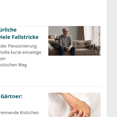
ürliche
ele Fallstricke
h der Pensionierung
olte kurze einseitige
gen
ostischen Weg
 Gärtner:
 brennende Knötchen