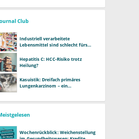
Journal Club
Industriell verarbeitete
Lebensmittel sind schlecht fürs
Gehirn
Hepatitis C: HCC-Risiko trotz
Heilung?
Kasuistik: Dreifach primäres
Lungenkarzinom – ein
ungewöhnlicher Fall
Meistgelesen
Wochenrückblick: Weichenstellung
im Gesundheitswesen: Kredite,