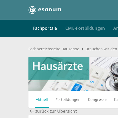
Fachportale
CME-Fortbildungen
Är
Fachbereichsseite Hausärzte
Brauchen wir den 
Aktuell
Fortbildungen
Kongresse
Ka
zurück zur Übersicht