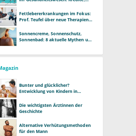
Reformen und neue Modelle
Fettlebererkrankungen im Fokus:
Prof. Teufel über neue Therapien
und die Rolle der Fachärzte
Sonnencreme, Sonnenschutz,
Sonnenbad: 8 aktuelle Mythen und
wie Sie Ihre Patienten richtig
aufklären können
Magazin
Bunter und glücklicher?
Entwicklung von Kindern in
LGBTQ+-Familien
Die wichtigsten Ärztinnen der
Geschichte
Alternative Verhütungsmethoden
für den Mann