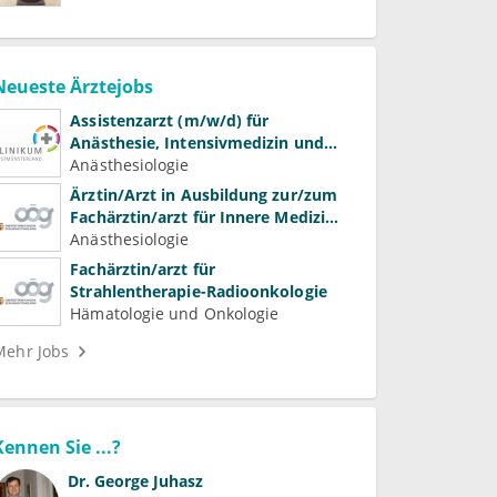
Neueste Ärztejobs
Assistenzarzt (m/w/d) für
Anästhesie, Intensivmedizin und
Schmerztherapie
Anästhesiologie
Ärztin/Arzt in Ausbildung zur/zum
Fachärztin/arzt für Innere Medizin
(Kardiologie, Nephrologie,
Anästhesiologie
Intensivmedizin)
Fachärztin/arzt für
Strahlentherapie-Radioonkologie
Hämatologie und Onkologie
Mehr Jobs
Kennen Sie ...?
Dr.
George Juhasz