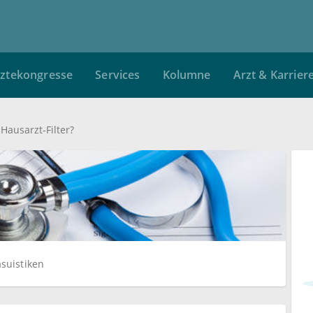
ztekongresse
Services
Kolumne
Arzt & Karrier
Hausarzt-Filter?
suistiken