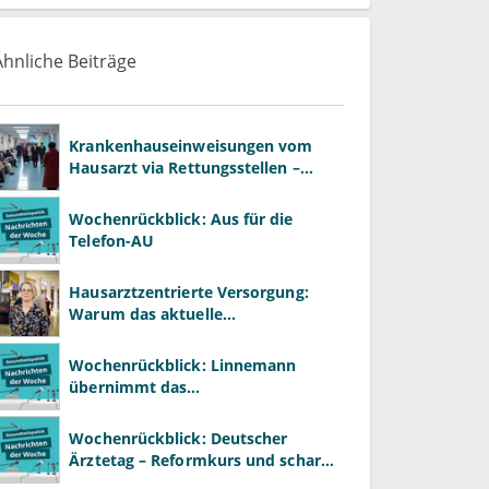
Ähnliche Beiträge
Krankenhauseinweisungen vom
Hausarzt via Rettungsstellen –
wozu?
Wochenrückblick: Aus für die
Telefon-AU
Hausarztzentrierte Versorgung:
Warum das aktuelle
Vergütungssystem gute
Primärversorgung ausbremst
Wochenrückblick: Linnemann
übernimmt das
Gesundheitsministerium von
Warken
Wochenrückblick: Deutscher
Ärztetag – Reformkurs und scharfe
Kritik am Spargesetz