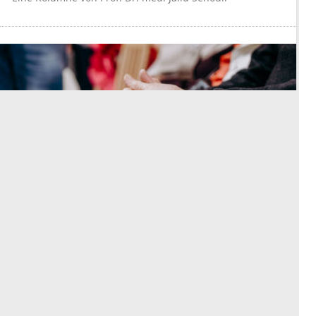
Die Kasse macht Kasse – der Rest
zahlt drauf
Eine Kolumne von
Dr.
Steffen Grüner
Weitere Beiträge
esanum Kolumne