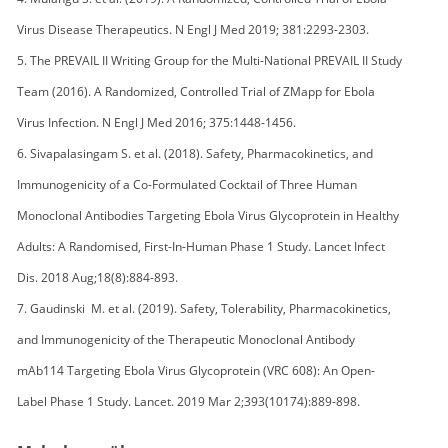
Virus Disease Therapeutics. N Engl J Med 2019; 381:2293-2303.
5. The PREVAIL II Writing Group for the Multi-National PREVAIL II Study
Team (2016). A Randomized, Controlled Trial of ZMapp for Ebola
Virus Infection. N Engl J Med 2016; 375:1448-1456.
6. Sivapalasingam S. et al. (2018). Safety, Pharmacokinetics, and
Immunogenicity of a Co-Formulated Cocktail of Three Human
Monoclonal Antibodies Targeting Ebola Virus Glycoprotein in Healthy
Adults: A Randomised, First-In-Human Phase 1 Study. Lancet Infect
Dis. 2018 Aug;18(8):884-893.
7. Gaudinski M. et al. (2019). Safety, Tolerability, Pharmacokinetics,
and Immunogenicity of the Therapeutic Monoclonal Antibody
mAb114 Targeting Ebola Virus Glycoprotein (VRC 608): An Open-
Label Phase 1 Study. Lancet. 2019 Mar 2;393(10174):889-898.