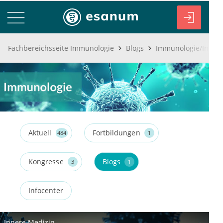
Fachbereichsseite Immunologie
Blogs
Immunologie/Infekti
Aktuell
Fortbildungen
484
1
Kongresse
Blogs
3
1
Infocenter
Innere Medizin