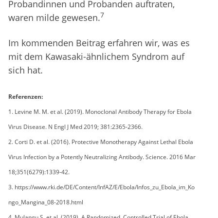
Probandinnen und Probanden auftraten,
7
waren milde gewesen.
Im kommenden Beitrag erfahren wir, was es
mit dem Kawasaki-ähnlichem Syndrom auf
sich hat.
Referenzen:
1. Levine M. M. et al. (2019). Monoclonal Antibody Therapy for Ebola
Virus Disease. N Engl J Med 2019; 381:2365-2366.
2. Corti D. et al. (2016). Protective Monotherapy Against Lethal Ebola
Virus Infection by a Potently Neutralizing Antibody. Science. 2016 Mar
18;351(6279):1339-42.
3. https://www.rki.de/DE/Content/InfAZ/E/Ebola/Infos_zu_Ebola_im_Ko
ngo_Mangina_08-2018.html
4. Mulangu S. et al. (2019). A Randomized, Controlled Trial of Ebola