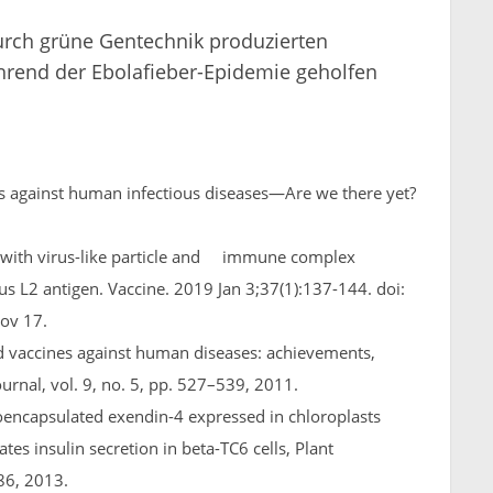
durch grüne Gentechnik produzierten
rend der Ebolafieber-Epidemie geholfen
es against human infectious diseases—Are we there yet?
gy with virus-like particle and immune complex
s L2 antigen. Vaccine. 2019 Jan 3;37(1):137-144. doi:
ov 17.
ved vaccines against human diseases: achievements,
urnal, vol. 9, no. 5, pp. 527–539, 2011.
bioencapsulated exendin-4 expressed in chloroplasts
tes insulin secretion in beta-TC6 cells, Plant
–86, 2013.
the B subunit of Escherichia coli heat-labile enterotoxin