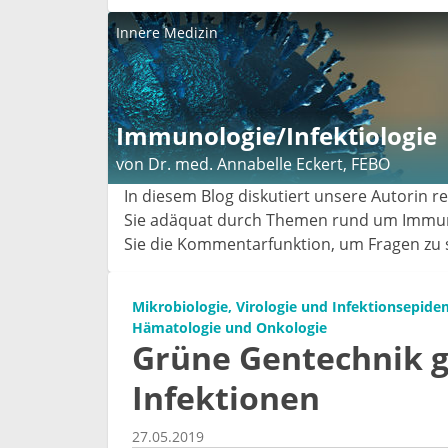
Innere Medizin
Immunologie/Infektiologie
von Dr. med. Annabelle Eckert, FEBO
In diesem Blog diskutiert unsere Autorin r
Sie adäquat durch Themen rund um Immunol
Sie die Kommentarfunktion, um Fragen zu st
Mikrobiologie, Virologie und Infektionsepide
Hämatologie und Onkologie
Grüne Gentechnik 
Infektionen
27.05.2019
Facebook
Twitter
LinkedIn