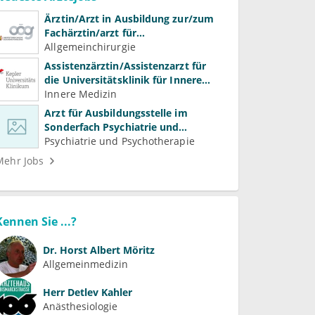
Fachärztin/arzt für
Allgemeinchirurgie und
Allgemeinchirurgie
Gefäßchirurgie
Assistenzärztin/Assistenzarzt für
die Universitätsklinik für Innere
Medizin
Innere Medizin
Arzt für Ausbildungsstelle im
Sonderfach Psychiatrie und
Psychotherapeutische Medizin
Psychiatrie und Psychotherapie
(m/w/d)
Mehr Jobs
Kennen Sie ...?
Dr.
Horst Albert Möritz
Allgemeinmedizin
Herr
Detlev Kahler
Anästhesiologie
Dr.
Elisabeth Lahnsteiner