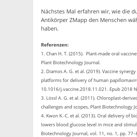
Nächstes Mal erfahren wir, wie die 
Antikörper ZMapp den Menschen wäh
haben.
Referenzen:
1. Chan H. T. (2015). Plant‐made oral vaccin
Plant Biotechnology Journal.
2. Diamos A. G. et al. (2019). Vaccine syner
platforms for delivery of human papillomaviru
10.1016/j.vaccine.2018.11.021. Epub 2018 N
3. Lössl A. G. et al. (2011). Chloroplast-deri
challenges and scopes, Plant Biotechnology Jo
4. Kwon K.-C. et al. (2013). Oral delivery of 
lowers blood glucose level in mice and stimula
Biotechnology Journal, vol. 11, no. 1, pp. 77
5. Walmsley A. M. et al. (2003). Expression of 