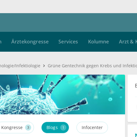
ztekongresse
Services
Kolumne
Arzt & Karrier
logie/Infektiologie
Grüne Gentechnik gegen Krebs und Infekti
Kongresse
Blogs
Infocenter
3
1