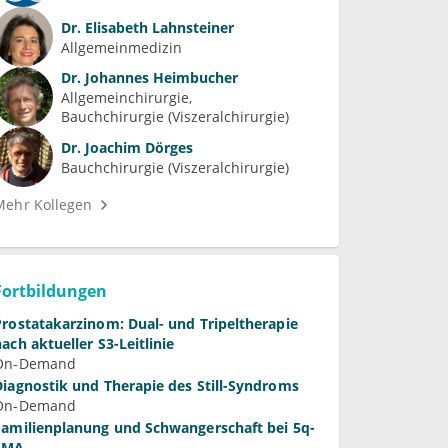
Allgemeinmedizin
Dr.
Johannes Heimbucher
Allgemeinchirurgie
Bauchchirurgie (Viszeralchirurgie)
Dr.
Joachim Dörges
Bauchchirurgie (Viszeralchirurgie)
Mehr Kollegen
Fortbildungen
Prostatakarzinom: Dual- und Tripeltherapie
nach aktueller S3-Leitlinie
On-Demand
Diagnostik und Therapie des Still-Syndroms
On-Demand
Familienplanung und Schwangerschaft bei 5q-
SMA
On-Demand