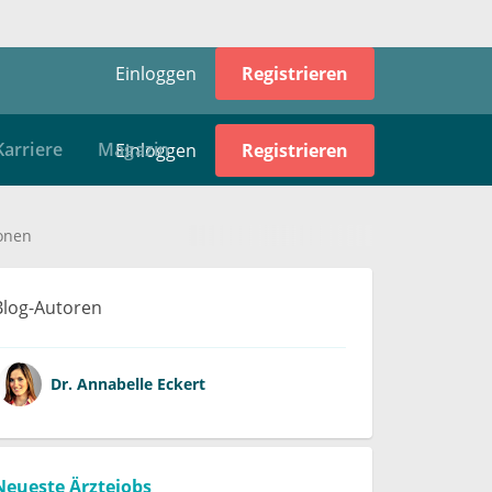
Einloggen
Registrieren
e
Magazin
onen
Blog-Autoren
Dr.
Annabelle Eckert
Neueste Ärztejobs
Ärztin/Arzt in Ausbildung zur/zum