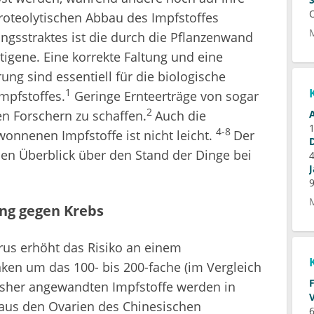
gsstraktes ist die durch die Pflanzenwand
igene. Eine korrekte Faltung und eine
ung sind essentiell für die biologische
1
mpfstoffes.
Geringe Ernteerträge von sogar
2
n Forschern zu schaffen.
Auch die
4-8
onnenen Impfstoffe ist nicht leicht.
Der
inen Überblick über den Stand der Dinge bei
ng gegen Krebs
irus erhöht das Risiko an einem
ken um das 100- bis 200-fache (im Vergleich
 bisher angewandten Impfstoffe werden in
e aus den Ovarien des Chinesischen
6
en produziert. Für Entwicklungsländer ist