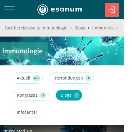
Fachbereichsseite Immunologie
Blogs
Immunologie/Infekti
Aktuell
Fortbildungen
482
1
Kongresse
Blogs
3
1
Infocenter
Innere Medizin