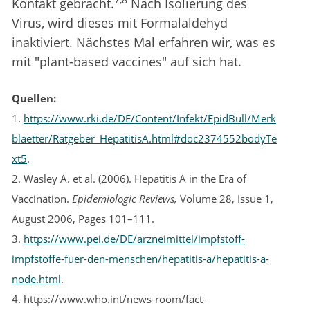
7,8
Kontakt gebracht.
Nach Isolierung des
Virus, wird dieses mit Formalaldehyd
inaktiviert. Nächstes Mal erfahren wir, was es
mit "plant-based vaccines" auf sich hat.
Quellen:
1.
https://www.rki.de/DE/Content/Infekt/EpidBull/Merk
blaetter/Ratgeber_HepatitisA.html#doc2374552bodyTe
xt5
.
2. Wasley A. et al. (2006). Hepatitis A in the Era of
Vaccination.
Epidemiologic Reviews
,
Volume 28, Issue 1,
August 2006, Pages 101–111.
3.
https://www.pei.de/DE/arzneimittel/impfstoff-
impfstoffe-fuer-den-menschen/hepatitis-a/hepatitis-a-
node.html
.
4. https://www.who.int/news-room/fact-