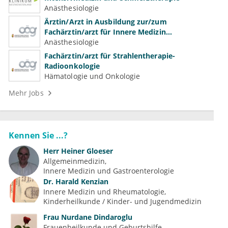
Anästhesiologie
Ärztin/Arzt in Ausbildung zur/zum
Fachärztin/arzt für Innere Medizin
(Kardiologie, Nephrologie, Intensivmedizin)
Anästhesiologie
Fachärztin/arzt für Strahlentherapie-
Radioonkologie
Hämatologie und Onkologie
Mehr Jobs
Kennen Sie ...?
Herr
Heiner Gloeser
Allgemeinmedizin
Innere Medizin und Gastroenterologie
Dr.
Harald Kenzian
Innere Medizin und Rheumatologie
Kinderheilkunde / Kinder- und Jugendmedizin
Frau
Nurdane Dindaroglu
Frauenheilkunde und Geburtshilfe