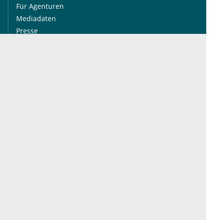
Für Agenturen
Mediadaten
Presse
Karriere
Jobs
International
Social Media
esanum.it
Youtube
esanum.com
Twitter
esanum.fr
LinkedIn
Facebook
Podcasts
Instagram
Kontakt
Datenschutz
AGB
Impressum
Cookie-Einstellung
© 2026 esanum GmbH