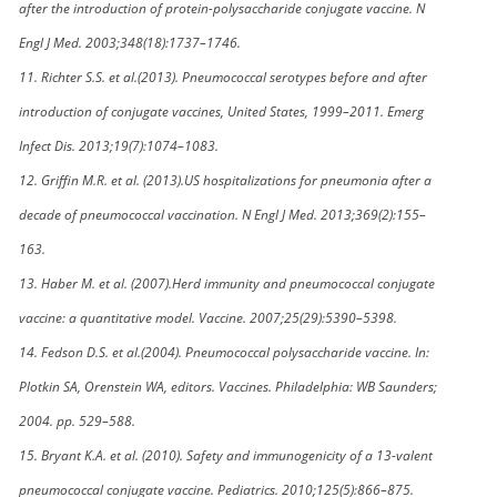
after the introduction of protein-polysaccharide conjugate vaccine. N
Engl J Med. 2003;348(18):1737–1746.
11. Richter S.S. et al.(2013). Pneumococcal serotypes before and after
introduction of conjugate vaccines, United States, 1999–2011. Emerg
Infect Dis. 2013;19(7):1074–1083.
12. Griffin M.R. et al. (2013).US hospitalizations for pneumonia after a
decade of pneumococcal vaccination. N Engl J Med. 2013;369(2):155–
163.
13. Haber M. et al. (2007).Herd immunity and pneumococcal conjugate
vaccine: a quantitative model. Vaccine. 2007;25(29):5390–5398.
14. Fedson D.S. et al.(2004). Pneumococcal polysaccharide vaccine. In:
Plotkin SA, Orenstein WA, editors. Vaccines. Philadelphia: WB Saunders;
2004. pp. 529–588.
15. Bryant K.A. et al. (2010). Safety and immunogenicity of a 13-valent
pneumococcal conjugate vaccine. Pediatrics. 2010;125(5):866–875.