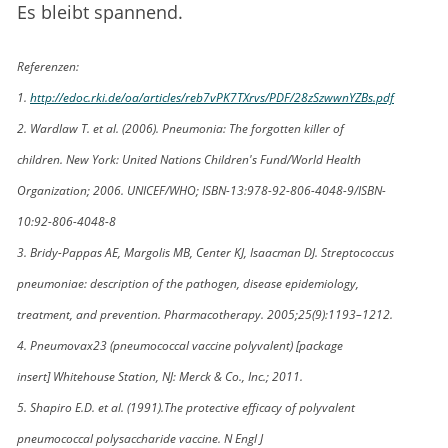
Es bleibt spannend.
Referenzen:
1.
http://edoc.rki.de/oa/articles/reb7vPK7TXrvs/PDF/28zSzwwnYZBs.pdf
2. Wardlaw T. et al. (2006). Pneumonia: The forgotten killer of
children. New York: United Nations Children's Fund/World Health
Organization; 2006. UNICEF/WHO; ISBN-13:978-92-806-4048-9/ISBN-
10:92-806-4048-8
3. Bridy-Pappas AE, Margolis MB, Center KJ, Isaacman DJ. Streptococcus
pneumoniae: description of the pathogen, disease epidemiology,
treatment, and prevention. Pharmacotherapy. 2005;25(9):1193–1212.
4. Pneumovax23 (pneumococcal vaccine polyvalent) [package
insert] Whitehouse Station, NJ: Merck & Co., Inc.; 2011.
5. Shapiro E.D. et al. (1991).The protective efficacy of polyvalent
pneumococcal polysaccharide vaccine. N Engl J