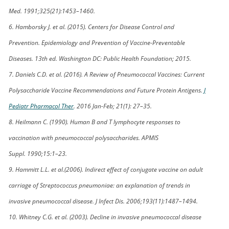
Med. 1991;325(21):1453–1460.
6. Hamborsky J. et al. (2015). Centers for Disease Control and
Prevention. Epidemiology and Prevention of Vaccine-Preventable
Diseases. 13th ed. Washington DC: Public Health Foundation; 2015.
7. Daniels C.D. et al. (2016). A Review of Pneumococcal Vaccines: Current
Polysaccharide Vaccine Recommendations and Future Protein Antigens.
J
Pediatr Pharmacol Ther
. 2016 Jan-Feb; 21(1): 27–35.
8. Heilmann C. (1990). Human B and T lymphocyte responses to
vaccination with pneumococcal polysaccharides. APMIS
Suppl. 1990;15:1–23.
9. Hammitt L.L. et al.(2006). Indirect effect of conjugate vaccine on adult
carriage of Streptococcus pneumoniae: an explanation of trends in
invasive pneumococcal disease. J Infect Dis. 2006;193(11):1487–1494.
10. Whitney C.G. et al. (2003). Decline in invasive pneumococcal disease