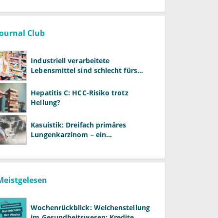
Journal Club
Industriell verarbeitete
Lebensmittel sind schlecht fürs
Gehirn
Hepatitis C: HCC-Risiko trotz
Heilung?
Kasuistik: Dreifach primäres
Lungenkarzinom – ein
ungewöhnlicher Fall
Meistgelesen
Wochenrückblick: Weichenstellung
im Gesundheitswesen: Kredite,