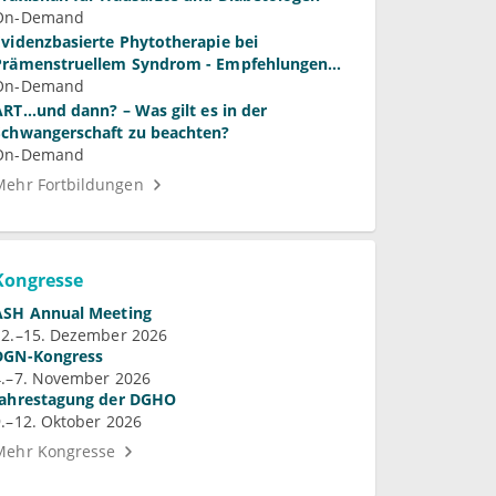
On-Demand
Evidenzbasierte Phytotherapie bei
Prämenstruellem Syndrom - Empfehlungen
ür die Praxis
On-Demand
ART...und dann? – Was gilt es in der
Schwangerschaft zu beachten?
On-Demand
Mehr Fortbildungen
Kongresse
ASH Annual Meeting
12.–15. Dezember 2026
DGN-Kongress
4.–7. November 2026
Jahrestagung der DGHO
9.–12. Oktober 2026
Mehr Kongresse