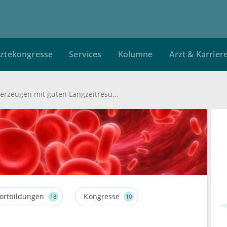
ztekongresse
Services
Kolumne
Arzt & Karrier
IVUS und OCT überzeugen mit guten Langzeitresultaten
ortbildungen
Kongresse
18
10