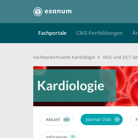
Fachportale
CME-Fortbildungen
Är
Fachbereichsseite Kardiologie
Aktuell
Journal Club
F
666
58
Infocenter
1