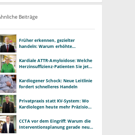
Ähnliche Beiträge
Früher erkennen, gezielter
handeln: Warum erhöhte
Leberwerte heute mehr verlangen
als ALT und AST
Kardiale ATTR-Amyloidose: Welche
Herzinsuffizienz-Patienten Sie jetzt
gezielt screenen sollten
Kardiogener Schock: Neue Leitlinie
fordert schnelleres Handeln
Privatpraxis statt KV-System: Wo
Kardiologen heute mehr Präzision
gewinnen – und wo neue Risiken
entstehen
CCTA vor dem Eingriff: Warum die
Interventionsplanung gerade neu
definiert wird