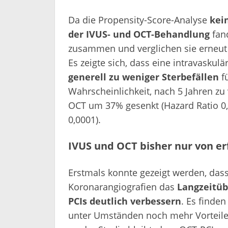
Da die Propensity-Score-Analyse
kei
der IVUS- und OCT-Behandlung
fand
zusammen und verglichen sie erneut
Es zeigte sich, dass eine intravaskulä
generell zu weniger Sterbefällen
fü
Wahrscheinlichkeit, nach 5 Jahren zu
OCT um 37% gesenkt (Hazard Ratio 0,6
0,0001).
IVUS und OCT bisher nur von e
Erstmals konnte gezeigt werden, das
Koronarangiografien das
Langzeitüb
PCIs deutlich verbessern
. Es finde
unter Umständen noch mehr Vorteile bi