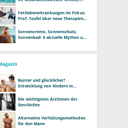
Reformen und neue Modelle
Fettlebererkrankungen im Fokus:
Prof. Teufel über neue Therapien
und die Rolle der Fachärzte
Sonnencreme, Sonnenschutz,
Sonnenbad: 8 aktuelle Mythen und
wie Sie Ihre Patienten richtig
aufklären können
Magazin
Bunter und glücklicher?
Entwicklung von Kindern in
LGBTQ+-Familien
Die wichtigsten Ärztinnen der
Geschichte
Alternative Verhütungsmethoden
für den Mann