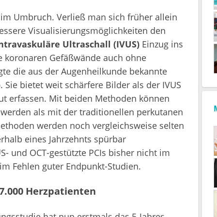
 im Umbruch. Verließ man sich früher allein
bessere Visualisierungsmöglichkeiten den
ntravaskuläre Ultraschall (IVUS)
Einzug ins
die koronaren Gefäßwände auch ohne
lgte die aus der Augenheilkunde bekannte
)
. Sie bietet weit schärfere Bilder als der IVUS
 gut erfassen. Mit beiden Methoden können
 werden als mit der traditionellen perkutanen
 Methoden werden noch vergleichsweise selten
erhalb eines Jahrzehnts spürbar
 und OCT-gestützte PCIs bisher nicht im
im Fehlen guter Endpunkt-Studien.
7.000 Herzpatienten
ungsstudie hat nun erstmals das 5-Jahres-