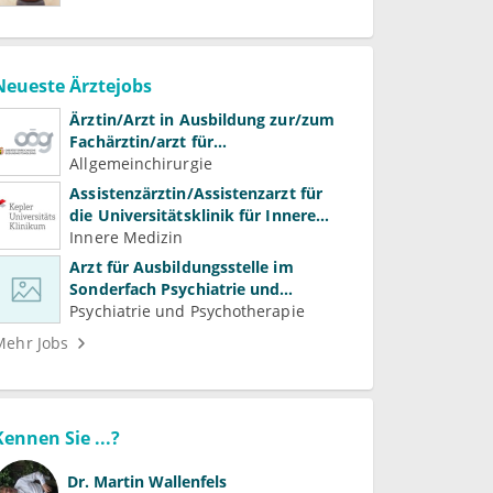
Neueste Ärztejobs
Ärztin/Arzt in Ausbildung zur/zum
Fachärztin/arzt für
Allgemeinchirurgie und
Allgemeinchirurgie
Gefäßchirurgie
Assistenzärztin/Assistenzarzt für
die Universitätsklinik für Innere
Medizin
Innere Medizin
Arzt für Ausbildungsstelle im
Sonderfach Psychiatrie und
Psychotherapeutische Medizin
Psychiatrie und Psychotherapie
(m/w/d)
Mehr Jobs
Kennen Sie ...?
Dr.
Martin Wallenfels