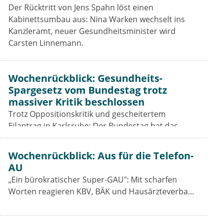
Der Rücktritt von Jens Spahn löst einen
Kabinettsumbau aus: Nina Warken wechselt ins
Kanzleramt, neuer Gesundheitsminister wird
Carsten Linnemann.
Wochenrückblick: Gesundheits-
Spargesetz vom Bundestag trotz
massiver Kritik beschlossen
Trotz Oppositionskritik und gescheitertem
Eilantrag in Karlsruhe: Der Bundestag hat das
Beitragssatzstabilisierungsgesetz beschlossen. Für
Vertragsärzte bleiben die Einschnitte hart.
Wochenrückblick: Aus für die Telefon-
AU
„Ein bürokratischer Super-GAU": Mit scharfen
Worten reagieren KBV, BÄK und Hausärzteverband
auf das Aus der Telefon-Krankschreibung. Was das
GKV-Spargesetz für Praxen, Pharmaindustrie und