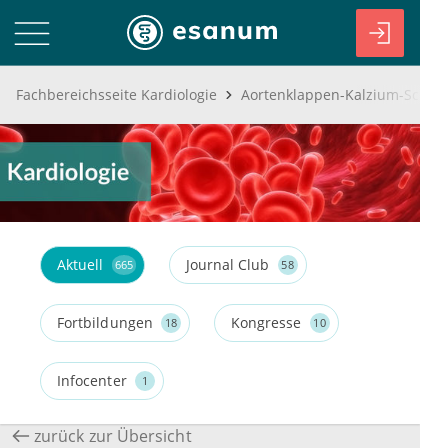
Fachbereichsseite Kardiologie
Aktuell
Journal Club
665
58
Fortbildungen
Kongresse
18
10
Infocenter
1
zurück zur Übersicht