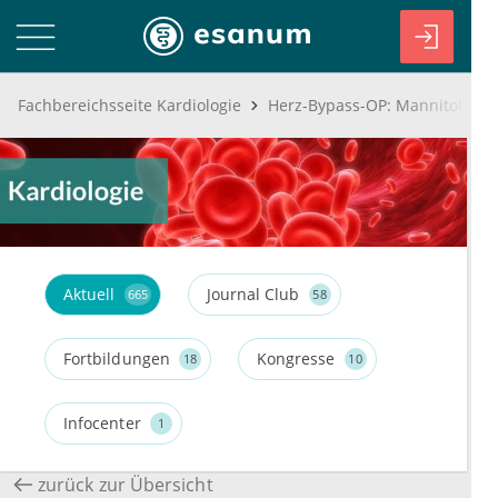
Fachbereichsseite Kardiologie
Aktuell
Journal Club
665
58
Fortbildungen
Kongresse
18
10
Infocenter
1
zurück zur Übersicht