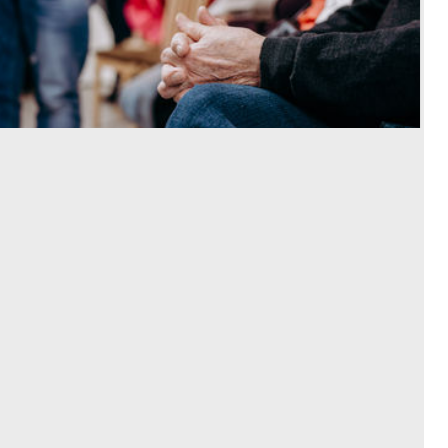
Die Kasse macht Kasse – der Rest
zahlt drauf
Eine Kolumne von
Dr.
Steffen Grüner
Weitere Beiträge
esanum Kolumne
Gesundheitspolitik im
Wochenrückblick