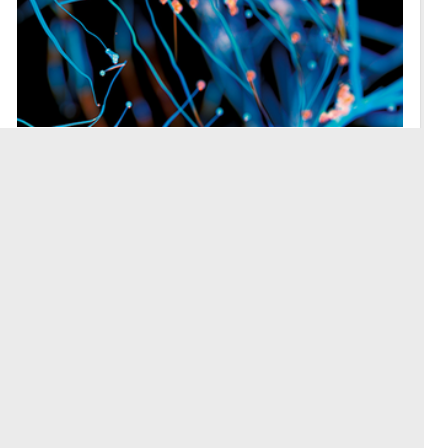
esanum berichtet vom 99. Kongress der
Deutschen Gesellschaft für Neurologie, der vom
04.11.-07.11. im CityCube Berlin und online per
Livestream stattfindet.
Mehr
esanum Kolumne