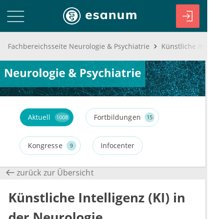
Fachbereichsseite Neurologie & Psychiatrie
Künstliche Intelli
Aktuell
Fortbildungen
1008
15
Kongresse
Infocenter
9
zurück zur Übersicht
Künstliche Intelligenz (KI) in
der Neurologie