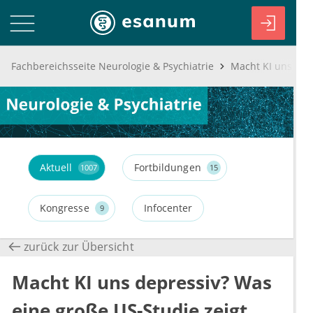
Fachbereichsseite Neurologie & Psychiatrie
Aktuell
Fortbildungen
1007
15
Kongresse
Infocenter
9
zurück zur Übersicht
Macht KI uns depressiv? Was
eine große US-Studie zeigt