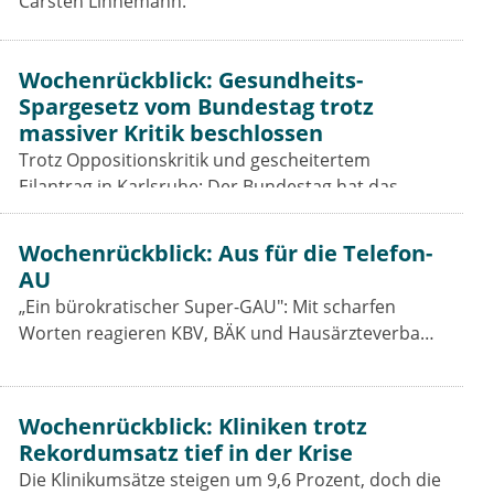
Carsten Linnemann.
Wochenrückblick: Gesundheits-
Spargesetz vom Bundestag trotz
massiver Kritik beschlossen
Trotz Oppositionskritik und gescheitertem
Eilantrag in Karlsruhe: Der Bundestag hat das
Beitragssatzstabilisierungsgesetz beschlossen. Für
Vertragsärzte bleiben die Einschnitte hart.
Wochenrückblick: Aus für die Telefon-
AU
„Ein bürokratischer Super-GAU": Mit scharfen
Worten reagieren KBV, BÄK und Hausärzteverband
auf das Aus der Telefon-Krankschreibung. Was das
GKV-Spargesetz für Praxen, Pharmaindustrie und
Prävention bedeutet.
Wochenrückblick: Kliniken trotz
Rekordumsatz tief in der Krise
Die Klinikumsätze steigen um 9,6 Prozent, doch die